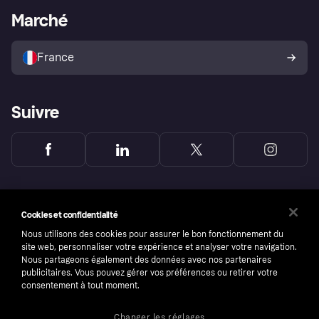
Portail Marchand
Statut opérationnel
Marché
Explorez les magasins
Votre droit de rétractation
Vendre avec Klarna
Plateformes et partenaires
Politique de protection de
l’acheteur Klarna
France
Suivre
Cookies et confidentialité
Nous utilisons des cookies pour assurer le bon fonctionnement du
site web, personnaliser votre expérience et analyser votre navigation.
Nous partageons également des données avec nos partenaires
publicitaires. Vous pouvez gérer vos préférences ou retirer votre
consentement à tout moment.
Changer les réglages