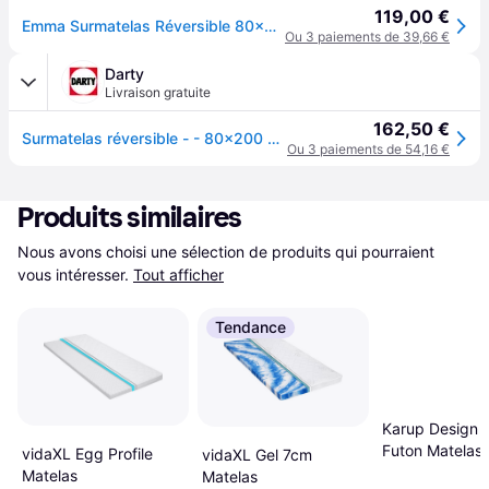
119,00 €
Emma Surmatelas Réversible 80x200 cm, 6 cm | Mousse HRX Ferme d’Un côté, Moelleux de l’Autre | Confort Personnalisé et Durabilité | Produit de l’Année 2022
Ou 3 paiements de 39,66 €
Darty
Livraison gratuite
162,50 €
Surmatelas réversible - - 80x200 cm - Mémoire de forme
Ou 3 paiements de 54,16 €
Produits similaires
Nous avons choisi une sélection de produits qui pourraient 
vous intéresser.
Tout afficher
Tendance
Karup Design 
Futon Matelas
vidaXL Egg Profile
vidaXL Gel 7cm
Matelas
Matelas