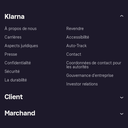
Klarna
À propos de nous
Revendre
Carrières
Accessibilité
Aspects juridiques
Auto-Track
Presse
Contact
Confidentialité
Coordonnées de contact pour
les autorités
Sécurité
Gouvernance d’entreprise
La durabilité
Investor relations
Client
Aide
Réclamations
Marchand
Login
Protection contre la fraude
Support Marchand
Portail développeurs
L'appli shopping de Klarna
Paramètres de confidentialité