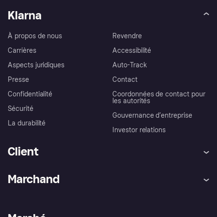
Klarna
À propos de nous
Revendre
Carrières
Accessibilité
Aspects juridiques
Auto-Track
Presse
Contact
Confidentialité
Coordonnées de contact pour
les autorités
Sécurité
Gouvernance d’entreprise
La durabilité
Investor relations
Client
Aide
Réclamations
Marchand
Login
Protection contre la fraude
Support Marchand
Portail développeurs
L'appli shopping de Klarna
Paramètres de confidentialité
Portail Marchand
Statut opérationnel
Explorez les magasins
Votre droit de rétractation