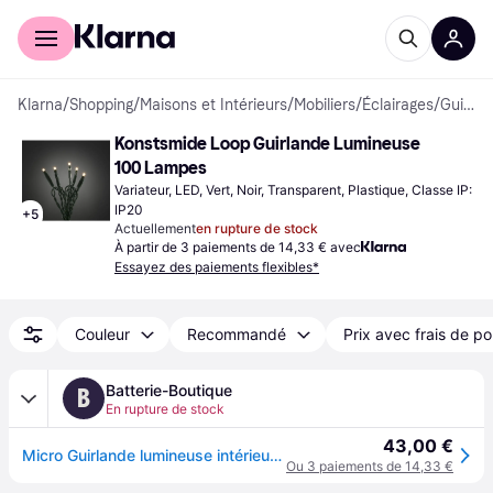
Acheter avec Klarna
Espace entreprises
Klarna
/
Shopping
/
Maisons et Intérieurs
/
Mobiliers
/
Éclairages
/
Guirlandes Lumineuses
Konstsmide Loop Guirlande Lumineuse 
100 Lampes
Variateur, LED, Vert, Noir, Transparent, Plastique, Classe IP: 
IP20
+
5
Actuellement
en rupture de stock
À partir de 3 paiements de 14,33 € avec
Essayez des paiements flexibles*
Couleur
Recommandé
Prix avec frais de po
Batterie-Boutique
B
En rupture de stock
43,00 €
Micro Guirlande lumineuse intérieure LED 100 LED colorées 6354-520
Ou 3 paiements de 14,33 €