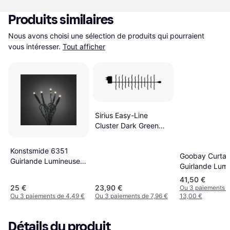
Produits similaires
Nous avons choisi une sélection de produits qui pourraient 
vous intéresser.
Tout afficher
Sirius Easy-Line
Cluster Dark Green
Guirlande Lumineuse
180 Lampes
Konstsmide 6351
Goobay Curtai
Guirlande Lumineuse
Guirlande Lum
20 Lampes
300 Lampes
41,50 €
25 €
23,90 €
Ou 3 paiements 
Ou 3 paiements de 4,49 €
Ou 3 paiements de 7,96 €
13,00 €
Détails du produit