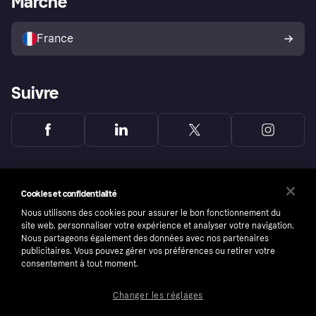
Marché
Vendre avec Klarna
Plateformes et partenaires
Politique de protection de
l’acheteur Klarna
France
Suivre
Cookies et confidentialité
Nous utilisons des cookies pour assurer le bon fonctionnement du
site web, personnaliser votre expérience et analyser votre navigation.
Nous partageons également des données avec nos partenaires
publicitaires. Vous pouvez gérer vos préférences ou retirer votre
consentement à tout moment.
Changer les réglages
Copyright © 2005-2026 Klarna Bank AB (publ). Headquarters: Stockholm, Sweden. All