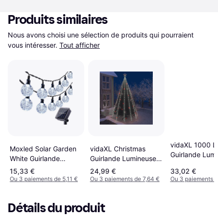
Produits similaires
Nous avons choisi une sélection de produits qui pourraient 
vous intéresser.
Tout afficher
vidaXL 1000 L
Moxled Solar Garden
vidaXL Christmas
Guirlande Lum
White Guirlande
Guirlande Lumineuse
1000 Lampes
Lumineuse 60 Lampes
50 Lampes
15,33 €
24,99 €
33,02 €
Ou 3 paiements de 5,11 €
Ou 3 paiements de 7,64 €
Ou 3 paiements d
Détails du produit