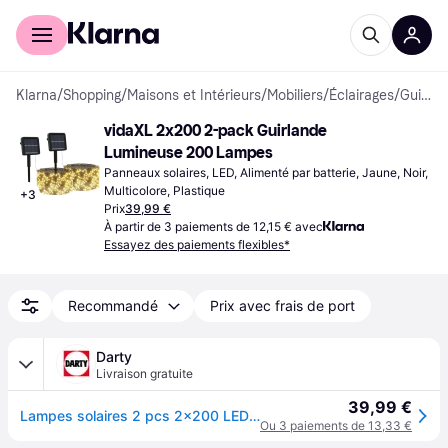
Acheter avec Klarna
Espace entreprises
Klarna
/
Shopping
/
Maisons et Intérieurs
/
Mobiliers
/
Éclairages
/
Guirlandes Lumineuses
vidaXL 2x200 2-pack Guirlande 
Lumineuse 200 Lampes
Panneaux solaires, LED, Alimenté par batterie, Jaune, Noir, 
Multicolore, Plastique
+
3
Prix
39,99 €
À partir de 3 paiements de 12,15 € avec
Essayez des paiements flexibles*
Recommandé
Prix avec frais de port
Darty
Livraison gratuite
39,99 €
Lampes solaires 2 pcs 2x200 LED Bleu Intérieur Extérieur
Ou 3 paiements de 13,33 €