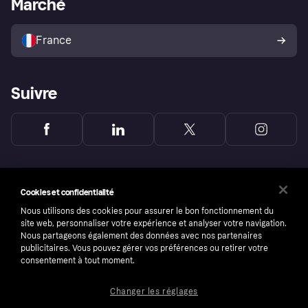
Marché
Explorez les magasins
Votre droit de rétractation
Vendre avec Klarna
Plateformes et partenaires
Politique de protection de
l’acheteur Klarna
France
Suivre
Cookies et confidentialité
Nous utilisons des cookies pour assurer le bon fonctionnement du
site web, personnaliser votre expérience et analyser votre navigation.
Nous partageons également des données avec nos partenaires
publicitaires. Vous pouvez gérer vos préférences ou retirer votre
consentement à tout moment.
Changer les réglages
Copyright © 2005-2026 Klarna Bank AB (publ). Headquarters: Stockholm, Sweden. All