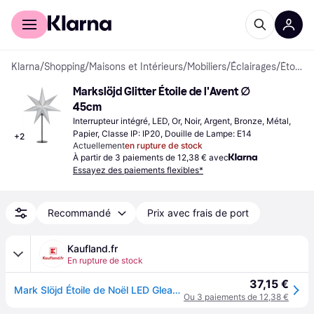
Acheter avec Klarna
Espace entreprises
Klarna
/
Shopping
/
Maisons et Intérieurs
/
Mobiliers
/
Éclairages
/
Étoiles de l'Avent
Markslöjd Glitter Étoile de l'Avent ∅ 
45cm
Interrupteur intégré, LED, Or, Noir, Argent, Bronze, Métal, 
Papier, Classe IP: IP20, Douille de Lampe: E14
+
2
Actuellement
en rupture de stock
À partir de 3 paiements de 12,38 € avec
Essayez des paiements flexibles*
Recommandé
Prix avec frais de port
Kaufland.fr
En rupture de stock
37,15 €
Mark Slöjd Étoile de Noël LED Gleam Argent
Ou 3 paiements de 12,38 €