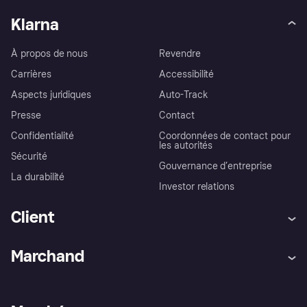
Klarna
À propos de nous
Revendre
Carrières
Accessibilité
Aspects juridiques
Auto-Track
Presse
Contact
Confidentialité
Coordonnées de contact pour
les autorités
Sécurité
Gouvernance d’entreprise
La durabilité
Investor relations
Client
Aide
Réclamations
Marchand
Login
Protection contre la fraude
Support Marchand
Portail développeurs
L'appli shopping de Klarna
Paramètres de confidentialité
Portail Marchand
Statut opérationnel