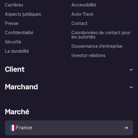
Carrières
Accessibilité
Aspects juridiques
Auto-Track
Presse
Contact
Confidentialité
Coordonnées de contact pour
les autorités
Sécurité
Gouvernance d’entreprise
La durabilité
Investor relations
Client
Aide
Réclamations
Marchand
Login
Protection contre la fraude
Support Marchand
Portail développeurs
L'appli shopping de Klarna
Paramètres de confidentialité
Portail Marchand
Statut opérationnel
Marché
Explorez les magasins
Votre droit de rétractation
Vendre avec Klarna
Plateformes et partenaires
Politique de protection de
l’acheteur Klarna
France