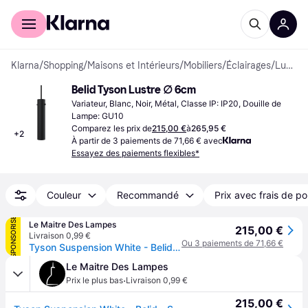
Acheter avec Klarna
Espace entreprises
Klarna
/
Shopping
/
Maisons et Intérieurs
/
Mobiliers
/
Éclairages
/
Lustres
Belid Tyson Lustre ∅ 6cm
Variateur, Blanc, Noir, Métal, Classe IP: IP20, Douille de 
Lampe: GU10
Comparez les prix de
215,00 €
à
265,95 €
+
2
À partir de 3 paiements de 71,66 € avec
Essayez des paiements flexibles*
Couleur
Recommandé
Prix avec frais de po
SPONSORISÉ
Le Maitre Des Lampes
215,00 €
Livraison 0,99 €
Ou 3 paiements de 71,66 €
Tyson Suspension White - Belid - Salle à manger - Métal
Le Maitre Des Lampes
·
Prix le plus bas
Livraison 0,99 €
215,00 €