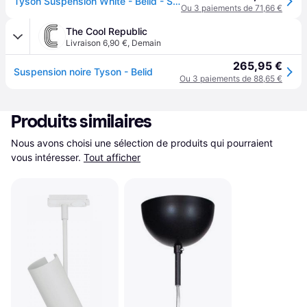
Tyson Suspension White - Belid - Salle à manger - Métal
Ou 3 paiements de 71,66 €
The Cool Republic
Livraison 6,90 €
,
Demain
265,95 €
Suspension noire Tyson - Belid
Ou 3 paiements de 88,65 €
Produits similaires
Nous avons choisi une sélection de produits qui pourraient 
vous intéresser.
Tout afficher