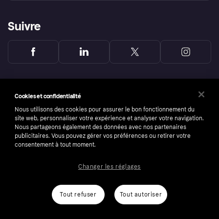
Suivre
Cookies et confidentialité
Nous utilisons des cookies pour assurer le bon fonctionnement du
site web, personnaliser votre expérience et analyser votre navigation.
Nous partageons également des données avec nos partenaires
publicitaires. Vous pouvez gérer vos préférences ou retirer votre
consentement à tout moment.
Changer les réglages
Copyright © 2005-2026 Klarna Bank AB (publ). Headquarters: Stockholm, Sweden. All
rights reserved. Klarna Bank AB (publ). Sveavägen 46, 111 34 Stockholm. Organization
number: 556737-0431
Tout refuser
Tout autoriser
Conditions
Cookies
Klarna.com