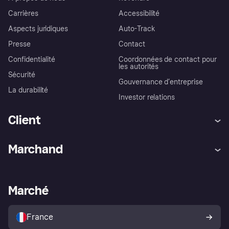
Carrières
Accessibilité
Aspects juridiques
Auto-Track
Presse
Contact
Confidentialité
Coordonnées de contact pour
les autorités
Sécurité
Gouvernance d’entreprise
La durabilité
Investor relations
Client
Aide
Réclamations
Marchand
Login
Protection contre la fraude
Support Marchand
Portail développeurs
L'appli shopping de Klarna
Paramètres de confidentialité
Portail Marchand
Statut opérationnel
Marché
Explorez les magasins
Votre droit de rétractation
Vendre avec Klarna
Plateformes et partenaires
Politique de protection de
l’acheteur Klarna
France