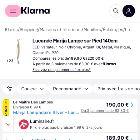
Acheter avec Klarna
Espace entreprises
Klarna
/
Shopping
/
Maisons et Intérieurs
/
Mobiliers
/
Éclairages
/
Lampes sur Pied
Lucande Marija Lampe sur Pied 140cm
LED, Variateur, Noir, Chrome, Argent, Or, Métal, Plastique, 
Classe IP: IP20
Comparez les prix de
189,90 €
à
220,00 €
+
23
À partir de 3 paiements de 63,30 € avec
Essayez des paiements flexibles*
Couleur
Recommandé
Prix avec frais de po
SPONSORISÉ
Le Maitre Des Lampes
190,00 €
Livraison 0,99 €
Ou 3 paiements de 63,33 €
Marija Lampadaire Silver - Lucande - Salon / séjour - Moderne - Métal - À ampoule unique
Luminaire.fr
·
Prix le plus bas
Livraison 1,99 €
,
2-5 jours
189,90 €