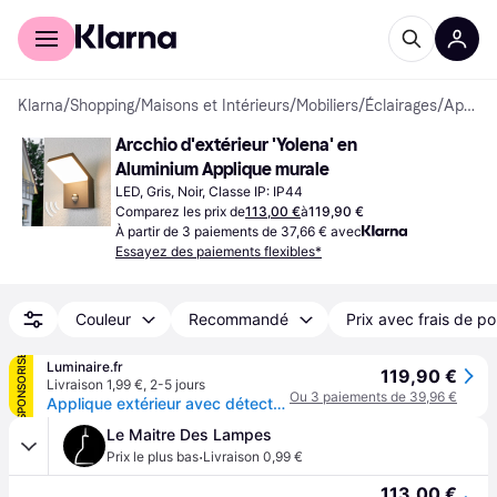
Acheter avec Klarna
Espace entreprises
Klarna
/
Shopping
/
Maisons et Intérieurs
/
Mobiliers
/
Éclairages
/
Appliques murales
Arcchio d'extérieur 'Yolena' en 
Aluminium Applique murale
LED, Gris, Noir, Classe IP: IP44
Comparez les prix de
113,00 €
à
119,90 €
À partir de 3 paiements de 37,66 € avec
Essayez des paiements flexibles*
Couleur
Recommandé
Prix avec frais de po
SPONSORISÉ
Luminaire.fr
119,90 €
Livraison 1,99 €
,
2-5 jours
Ou 3 paiements de 39,96 €
Applique extérieur avec détecteur Yolena Arcchio, noir, Aluminium, Moderne
Le Maitre Des Lampes
·
Prix le plus bas
Livraison 0,99 €
113,00 €