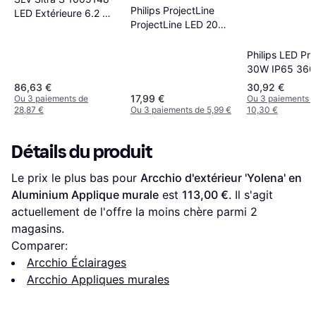
Philips ProjectLine
LED Extérieure 6.2 W
ProjectLine LED 20W
Anthracite Applique
1900lm 6500K IP65
murale
911401864284
Philips LED Pro
Applique murale
30W IP65 36
Applique mura
86,63 €
30,92 €
17,99 €
Ou 3 paiements de
Ou 3 paiements 
28,87 €
Ou 3 paiements de 5,99 €
10,30 €
Détails du produit
Le prix le plus bas pour 
Arcchio d'extérieur 'Yolena' en 
Aluminium Applique murale
 est 
113,00 €
. Il s'agit 
actuellement de l'offre la moins chère parmi 
2
magasins.
Comparer:
Arcchio Éclairages
Arcchio Appliques murales