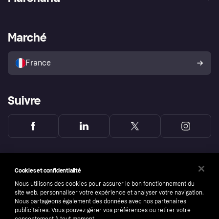
Login
Protection contre la fraude
Support Marchand
Portail développeurs
L'appli shopping de Klarna
Paramètres de confidentialité
Portail Marchand
Statut opérationnel
Marché
Explorez les magasins
Votre droit de rétractation
Vendre avec Klarna
Plateformes et partenaires
Politique de protection de
l’acheteur Klarna
France
Suivre
Cookies et confidentialité
Nous utilisons des cookies pour assurer le bon fonctionnement du
site web, personnaliser votre expérience et analyser votre navigation.
Nous partageons également des données avec nos partenaires
publicitaires. Vous pouvez gérer vos préférences ou retirer votre