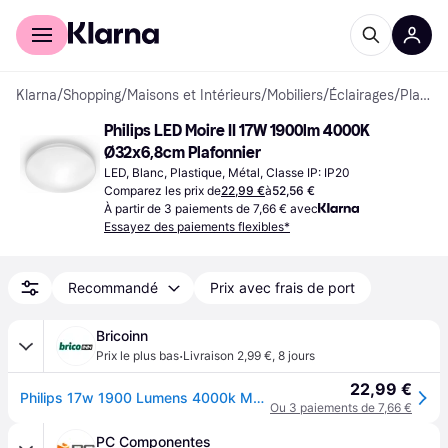
Acheter avec Klarna
Espace entreprises
Klarna
/
Shopping
/
Maisons et Intérieurs
/
Mobiliers
/
Éclairages
/
Plafonniers
Philips LED Moire II 17W 1900lm 4000K 
Ø32x6,8cm Plafonnier
LED, Blanc, Plastique, Métal, Classe IP: IP20
Comparez les prix de
22,99 €
à
52,56 €
À partir de 3 paiements de 7,66 € avec
Essayez des paiements flexibles*
Recommandé
Prix avec frais de port
Bricoinn
·
Prix le plus bas
Livraison 2,99 €
,
8 jours
22,99 €
Philips 17w 1900 Lumens 4000k Moire Indoor Led 32 Cm Ceiling Light Blanc
Ou 3 paiements de 7,66 €
PC Componentes