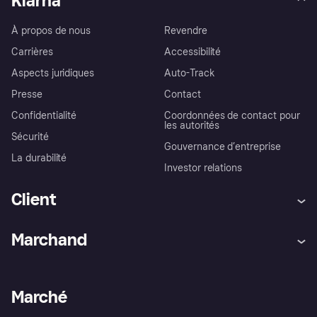
Klarna
À propos de nous
Revendre
Carrières
Accessibilité
Aspects juridiques
Auto-Track
Presse
Contact
Confidentialité
Coordonnées de contact pour
les autorités
Sécurité
Gouvernance d’entreprise
La durabilité
Investor relations
Client
Aide
Réclamations
Marchand
Login
Protection contre la fraude
Support Marchand
Portail développeurs
L'appli shopping de Klarna
Paramètres de confidentialité
Portail Marchand
Statut opérationnel
Marché
Explorez les magasins
Votre droit de rétractation
Vendre avec Klarna
Plateformes et partenaires
Politique de protection de