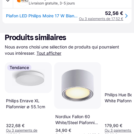
Livraison gratuite
,
3-5 jours
52,56 €
Plafon LED Philips Moire 17 W Blanc IP20
Ou 3 paiements de 17,52 €
Produits similaires
Nous avons choisi une sélection de produits qui pourraient 
vous intéresser.
Tout afficher
Tendance
Philips Hue Be
White Plafonni
Philips Enrave XL
34.8cm
Plafonnier ∅ 55.1cm
Nordlux Fallon 60
White/Steel Plafonnier
322,68 €
179,90 €
∅ 10cm
34,90 €
Ou 3 paiements de
Ou 3 paiements 