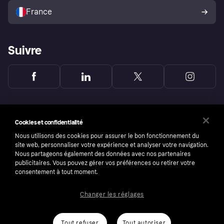
l’acheteur Klarna
France
Suivre
Cookies et confidentialité
Nous utilisons des cookies pour assurer le bon fonctionnement du
site web, personnaliser votre expérience et analyser votre navigation.
Nous partageons également des données avec nos partenaires
publicitaires. Vous pouvez gérer vos préférences ou retirer votre
consentement à tout moment.
Changer les réglages
Copyright © 2005-2026 Klarna Bank AB (publ). Headquarters: Stockholm, Sweden. All
rights reserved. Klarna Bank AB (publ). Sveavägen 46, 111 34 Stockholm. Organization
number: 556737-0431
Tout refuser
Tout autoriser