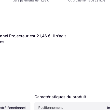
Ou 3 paiements de 11,65 €
Ou 3 paiements de 23,52 €
nnel Projecteur
 est 
21,46 €
. Il s'agit 
ns.
Caractéristiques du produit
Positionnement
stré Fonctionnel 
I