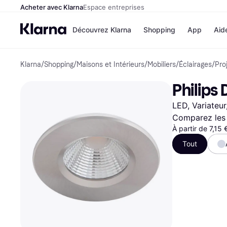
Acheter avec Klarna
Espace entreprises
Découvrez Klarna
Shopping
App
Aid
Klarna
/
Shopping
/
Maisons et Intérieurs
/
Mobiliers
/
Éclairages
/
Pro
Options de paiem
Magasins
Toutes les options d
Cdiscoun
Philips
paiement
Airbnb
Payer maintenant
Booking.
LED, Variateur
Paiement en 3 fois
Temu
Paiement à 30 jours
JD Sport
Comparez les 
Klarna sur Apple Pa
À partir de 7,15
Tout
Voir tous les