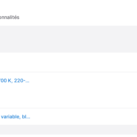
onnalités
Philips Luminaire encastré fonctionnel Dive, LED, 2700 K, 220-240 V, nickel
Spot LED PHILIPS Dive pour salle de bain à intensité variable, blanc chaud 2700K 5,5W IP65, pour éclairage de salle d'eau, salle de bain et cuisine, Silver