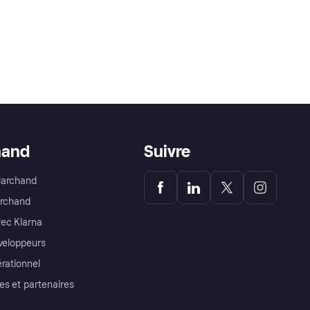
hand
Suivre
Marchand
archand
ec Klarna
éveloppeurs
érationnel
es et partenaires