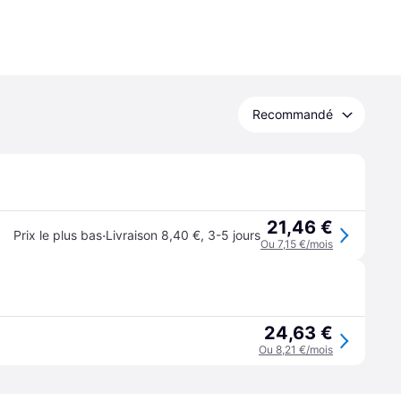
Recommandé
21,46 €
·
Prix le plus bas
Livraison 8,40 €
,
3-5 jours
Ou 7,15 €/mois
24,63 €
Ou 8,21 €/mois