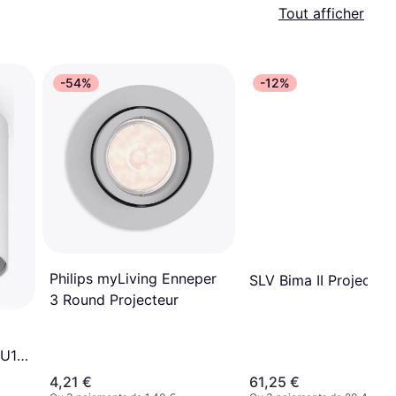
Tout afficher
-54%
-12%
Philips myLiving Enneper
SLV Bima II Projecteu
3 Round Projecteur
GU10
4,21 €
61,25 €