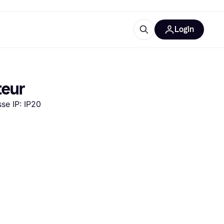
Login
lus d'informations
de bureau
u'est-ce que Klarna?
teur
sse IP: IP20
catégories