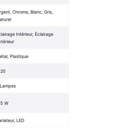
rgent, Chrome, Blanc, Gris, 
aturel
lairage Intérieur, Éclairage 
xtérieur
étal, Plastique
P20
 Lampes
.5 W
ariateur, LED