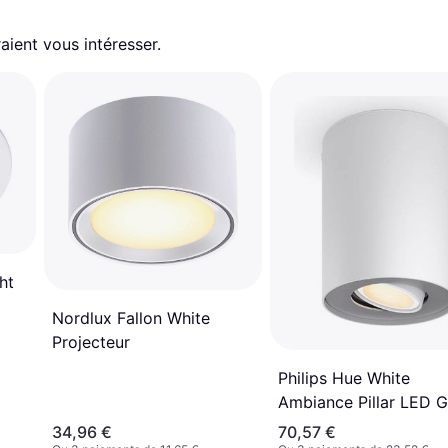
aient vous intéresser.
ht
Nordlux Fallon White
Projecteur
Philips Hue White
Ambiance Pillar LED 
Projecteur
34,96 €
70,57 €