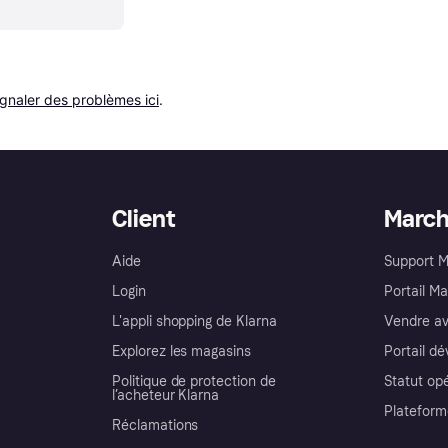
ignaler des problèmes ici
.
Client
Marc
Aide
Support 
Login
Portail M
L'appli shopping de Klarna
Vendre av
Explorez les magasins
Portail d
Politique de protection de
Statut op
l’acheteur Klarna
Plateform
Réclamations