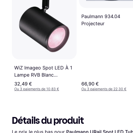
Paulmann 934.04
Projecteur
WiZ Imageo Spot LED À 1
Lampe RVB Blanc
Projecteur
32,49 €
66,90 €
Ou 3 paiements de 10,83 €
Ou 3 paiements de 22,30 €
Détails du produit
Le prix le plus bas pour 
Paulmann URail Spot LED Tubo