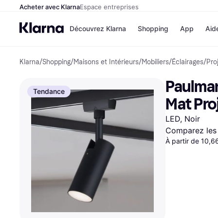
Acheter avec Klarna
Espace entreprises
Découvrez Klarna
Shopping
App
Aid
Klarna
/
Shopping
/
Maisons et Intérieurs
/
Mobiliers
/
Éclairages
/
Pro
Options de paiem
Magasins
Toutes les options d
Cdiscoun
Paulman
paiement
Airbnb
Tendance
Payer maintenant
Booking.
Mat Pro
Paiement en 3 fois
Temu
Paiement à 30 jours
JD Sport
LED, Noir
Klarna sur Apple Pa
Comparez les 
À partir de 10,6
Voir tous les