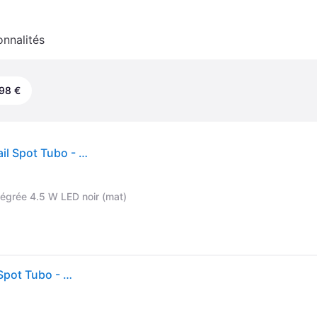
onnalités
98 €
URail Tubo spot LED noir 3 000 K - Paulmann URail Spot Tubo - Salon / séjour - Moderne - Métal - À ampoule unique
tégrée 4.5 W LED noir (mat)
URail Tubo spot LED noir 3 000 K - Paulmann URail Spot Tubo - Salon / séjour - Moderne - Métal - À ampoule unique