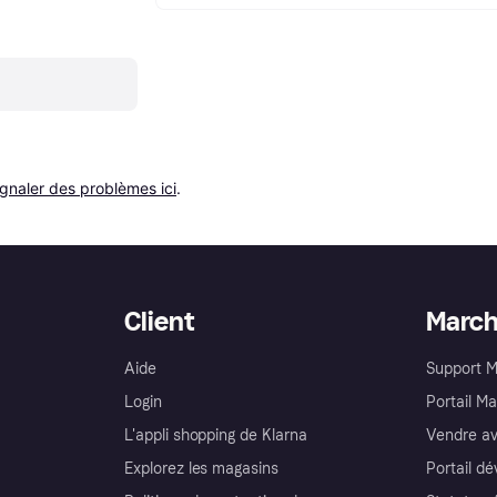
ignaler des problèmes ici
.
Client
Marc
Aide
Support 
Login
Portail M
L'appli shopping de Klarna
Vendre av
Explorez les magasins
Portail d