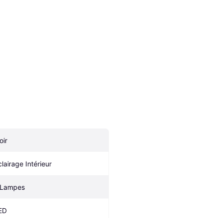
oir
clairage Intérieur
 Lampes
ED