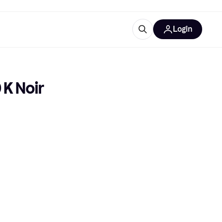
Login
lus d'informations
de bureau
u'est-ce que Klarna?
K Noir 
catégories