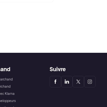
hand
Suivre
Marchand
archand
ec Klarna
éveloppeurs