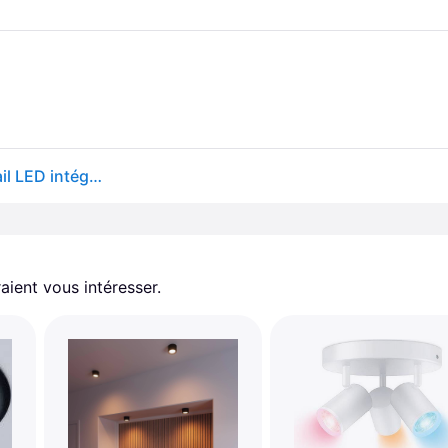
Paulmann Tubo Luminaire sur rail haute tension URail LED intégrée 4.5 W LED noir (mat)
aient vous intéresser.