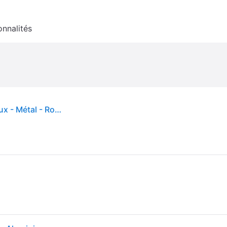
onnalités
Coupar Applique Murale d'Extérieur Sand - Nordlux - Métal - Rond