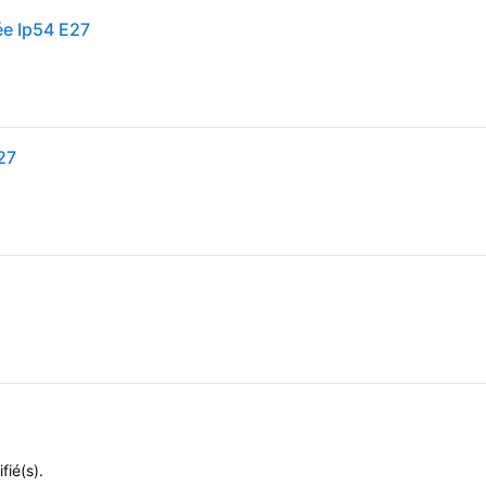
ée Ip54 E27
27
fié(s).