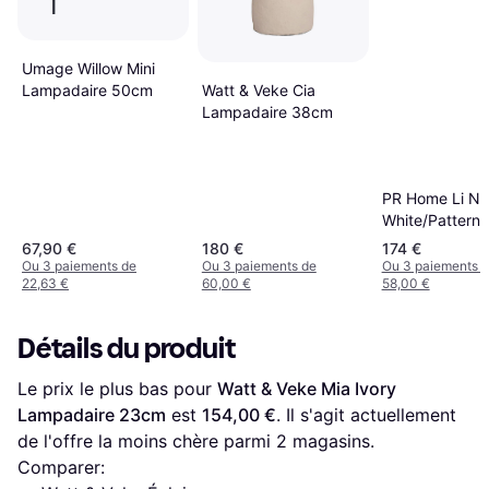
Umage Willow Mini
Lampadaire 50cm
Watt & Veke Cia
Lampadaire 38cm
PR Home Li Na
White/Pattern
Lampadaire 4
67,90 €
180 €
174 €
Ou 3 paiements de
Ou 3 paiements de
Ou 3 paiements 
22,63 €
60,00 €
58,00 €
Détails du produit
Le prix le plus bas pour 
Watt & Veke Mia Ivory 
Lampadaire 23cm
 est 
154,00 €
. Il s'agit actuellement 
de l'offre la moins chère parmi 
2
 magasins.
Comparer: