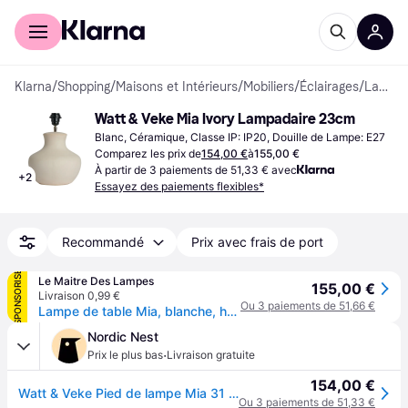
Acheter avec Klarna
Espace entreprises
Klarna
/
Shopping
/
Maisons et Intérieurs
/
Mobiliers
/
Éclairages
/
Lampadaires
Watt & Veke Mia Ivory Lampadaire 23cm
Blanc, Céramique, Classe IP: IP20, Douille de Lampe: E27
Comparez les prix de
154,00 €
à
155,00 €
À partir de 3 paiements de 51,33 € avec
+
2
Essayez des paiements flexibles*
Recommandé
Prix avec frais de port
SPONSORISÉ
Le Maitre Des Lampes
155,00 €
Livraison 0,99 €
Ou 3 paiements de 51,66 €
Lampe de table Mia, blanche, hauteur 31 cm, céramique, culot E27 - Watt &amp; Watt & Veke - Salon / séjour - Design - À ampoule unique
Nordic Nest
·
Prix le plus bas
Livraison gratuite
154,00 €
Watt & Veke Pied de lampe Mia 31 cm White-ivory
Ou 3 paiements de 51,33 €