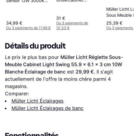
Sensor 12W 3000K
Éclairage de banc
Éclairage de banc
Müller Licht L
Sous Meuble 
31 €
Calix Switch T
34,99 €
25,39 €
Ou 3 paiements de
DIM90 - Blanc
Ou 3 paiements de 11,66 €
10,33 €
Ou 3 paiements d
Éclairage de b
Détails du produit
Le prix le plus bas pour 
Müller Licht Réglette Sous-
Meuble Cabinet Light Swing 55.9 x 6.1 x 3 cm 10W 
Blanche Éclairage de banc
 est 
29,99 €
. Il s'agit 
actuellement de l'offre la moins chère parmi 
4
magasins.
Comparer:
Müller Licht Éclairages
Müller Licht Éclairages de banc
Fonctionnalités