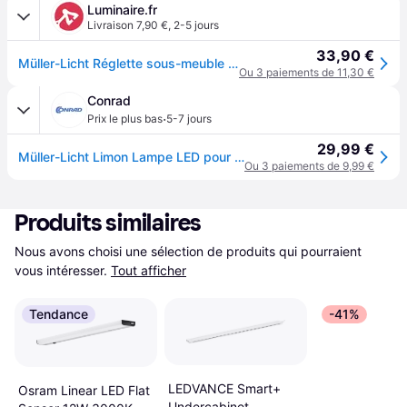
Luminaire.fr
Livraison 7,90 €
,
2-5 jours
33,90 €
Müller-Licht Réglette sous-meuble Cabinet Light Swing, blanche Swing, blanc, Cuisine, Aluminium, Moderne, Lampes sous meuble
Ou 3 paiements de 11,30 €
Conrad
·
Prix le plus bas
5-7 jours
29,99 €
Müller-Licht Limon Lampe LED pour dessous darmoire avec détecteur LED LED intégrée 10 W blanc chaud blanc
Ou 3 paiements de 9,99 €
Produits similaires
Nous avons choisi une sélection de produits qui pourraient 
vous intéresser.
Tout afficher
Tendance
-41%
LEDVANCE Smart+
Osram Linear LED Flat
Undercabinet