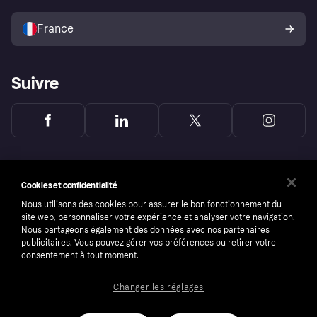
Vendre avec Klarna
Plateformes et partenaires
Politique de protection de
l’acheteur Klarna
France
Suivre
Cookies et confidentialité
Nous utilisons des cookies pour assurer le bon fonctionnement du
site web, personnaliser votre expérience et analyser votre navigation.
Nous partageons également des données avec nos partenaires
publicitaires. Vous pouvez gérer vos préférences ou retirer votre
consentement à tout moment.
Changer les réglages
Copyright © 2005-2026 Klarna Bank AB (publ). Headquarters: Stockholm, Sweden. All
rights reserved. Klarna Bank AB (publ). Sveavägen 46, 111 34 Stockholm. Organization
number: 556737-0431