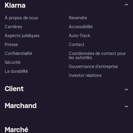
Klarna
À propos de nous
Revendre
Carrières
Accessibilité
Aspects juridiques
Auto-Track
Presse
Contact
Confidentialité
Coordonnées de contact pour
les autorités
Sécurité
Gouvernance d’entreprise
La durabilité
Investor relations
Client
Aide
Réclamations
Marchand
Login
Protection contre la fraude
Support Marchand
Portail développeurs
L'appli shopping de Klarna
Paramètres de confidentialité
Portail Marchand
Statut opérationnel
Marché
Explorez les magasins
Votre droit de rétractation