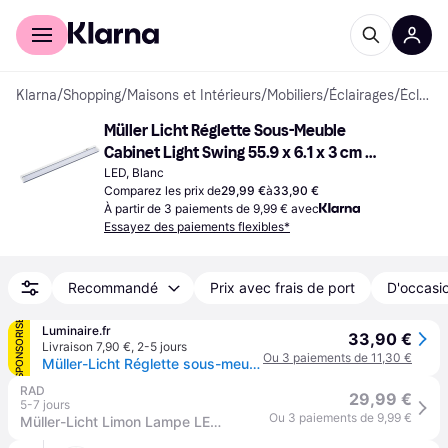
Acheter avec Klarna
Espace entreprises
Klarna
/
Shopping
/
Maisons et Intérieurs
/
Mobiliers
/
Éclairages
/
Éclairages de banc
Müller Licht Réglette Sous-Meuble 
Cabinet Light Swing 55.9 x 6.1 x 3 cm 
10W Blanche Éclairage de banc
LED, Blanc
Comparez les prix de
29,99 €
à
33,90 €
À partir de 3 paiements de 9,99 € avec
Essayez des paiements flexibles*
Recommandé
Prix avec frais de port
D'occasio
SPONSORISÉ
Luminaire.fr
33,90 €
Livraison 7,90 €
,
2-5 jours
Ou 3 paiements de 11,30 €
Müller-Licht Réglette sous-meuble Cabinet Light Swing, blanche Swing, blanc, Cuisine, Aluminium, Moderne, Lampes sous meuble
RAD
29,99 €
5-7 jours
Ou 3 paiements de 9,99 €
Müller-Licht Limon Lampe LED pour dessous darmoire avec détecteur LED LED intégrée 10 W blanc chaud blanc