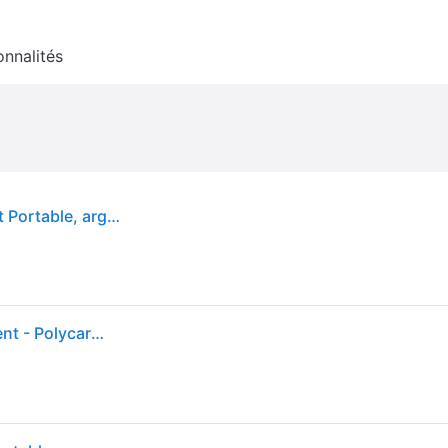
onnalités
Tom Dixon Lampe de table LED rechargeable Melt Portable, argent, 29 cm Melt, dimmable, argenté, Chambre à coucher, Matière Plastique, Design
Tom Dixon - Lampe sans fil rechargeable Melt - Argent - Polycarbonate - Designer Tom Dixon