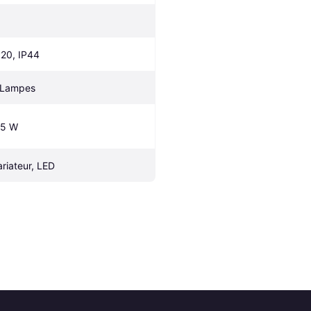
P20, IP44
 Lampes
.5 W
ariateur, LED