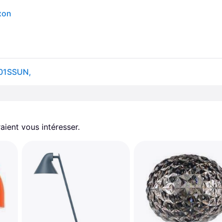
xon
O01SSUN,
aient vous intéresser.