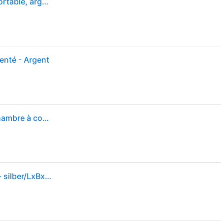
Tom Dixon Lampe de table LED rechargeable Melt Portable, argent, 29 cm Melt, dimmable, argenté, Chambre à coucher, Matière Plastique, Design
enté - Argent
Lampe à poser Melt Portable Silver - Tom Dixon - Chambre à coucher - Design - Plastique
Tom Dixon - Lampe de table avec batterie LED Melt - silber/LxBxH 28,5x13x28cm/LED 2,5W/3000K/100lm/CRI>90/ USB-A Kabel