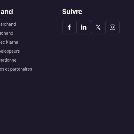
hand
Suivre
Marchand
archand
ec Klarna
éveloppeurs
érationnel
es et partenaires