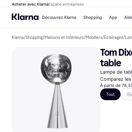
Acheter avec Klarna
Espace entreprises
Découvrez Klarna
Shopping
App
Aid
Klarna
/
Shopping
/
Maisons et Intérieurs
/
Mobiliers
/
Éclairages
/
Lam
Options de paiement
Magasins
Toutes les options de 
Cdiscoun
Tom Dix
Payer maintenant
Airbnb
Paiement en 3 fois
Booking.
table
Paiement à 30 jours
Temu
Klarna sur Apple Pay
JD Sports
Lampe de table
Comparez les 
À partir de 78,
Voir tous les
Tout