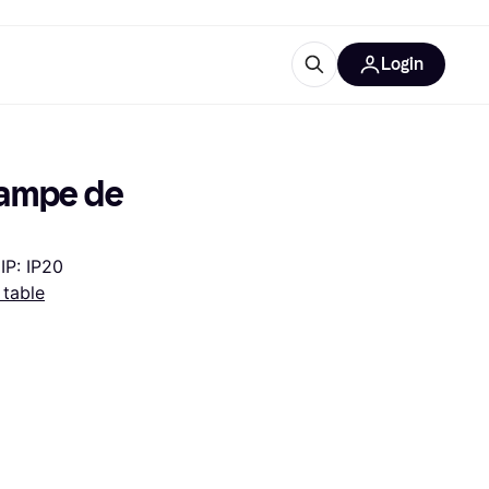
Login
Plus d'informations
de bureau
e
Qu'est-ce que Klarna?
ampe de 
IP: IP20
table
catégories