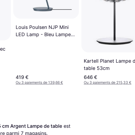
Louis Poulsen NJP Mini
LED Lamp - Bleu Lampe
de table
vec
Kartell Planet Lampe 
table 53cm
419 €
646 €
Ou 3 paiements de 139,66 €
Ou 3 paiements de 215,33 €
 cm Argent Lampe de table
 est 
ère parmi 
7
 magasins.