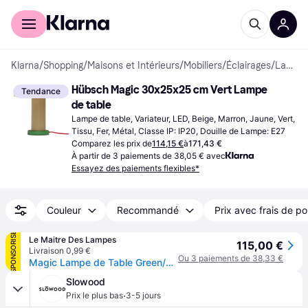
Acheter avec Klarna
Espace entreprises
Klarna
/
Shopping
/
Maisons et Intérieurs
/
Mobiliers
/
Éclairages
/
Lampes de table
Hübsch Magic 30x25x25 cm Vert Lampe 
Tendance
de table
Lampe de table, Variateur, LED, Beige, Marron, Jaune, Vert, 
Tissu, Fer, Métal, Classe IP: IP20, Douille de Lampe: E27
Comparez les prix de
114,15 €
à
171,43 €
À partir de 3 paiements de 38,05 € avec
Essayez des paiements flexibles*
Couleur
Recommandé
Prix avec frais de po
SPONSORISÉ
Le Maitre Des Lampes
115,00 €
Livraison 0,99 €
Ou 3 paiements de 38,33 €
Magic Lampe de Table Green/Olive - Hübsch - Salon / séjour - Design - Métal - À ampoule unique
Slowood
·
Prix le plus bas
3-5 jours