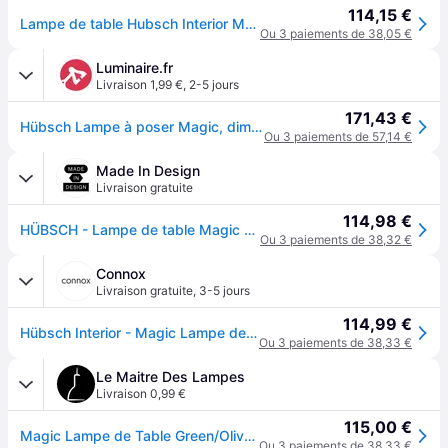
114,15 €
Lampe de table Hubsch Interior Magic - Vert
Ou 3 paiements de 38,05 €
Luminaire.fr
Livraison 1,99 €
,
2-5 jours
171,43 €
Hübsch Lampe à poser Magic, dimmable, marron, Salon / Salle à manger, Métal, Design, Lampe à poser
Ou 3 paiements de 57,14 €
Made In Design
Livraison gratuite
114,98 €
HÜBSCH - Lampe de table Magic - Vert - Fer laqué
Ou 3 paiements de 38,32 €
Connox
Livraison gratuite
,
3-5 jours
114,99 €
Hübsch Interior - Magic Lampe de table, vert / olive - Vert
Ou 3 paiements de 38,33 €
Le Maitre Des Lampes
Livraison 0,99 €
115,00 €
Magic Lampe de Table Green/Olive - Hübsch - Salon / séjour - Design - Métal - À ampoule unique
Ou 3 paiements de 38,33 €