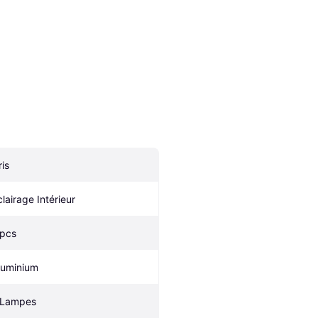
ris
clairage Intérieur
 pcs
luminium
 Lampes