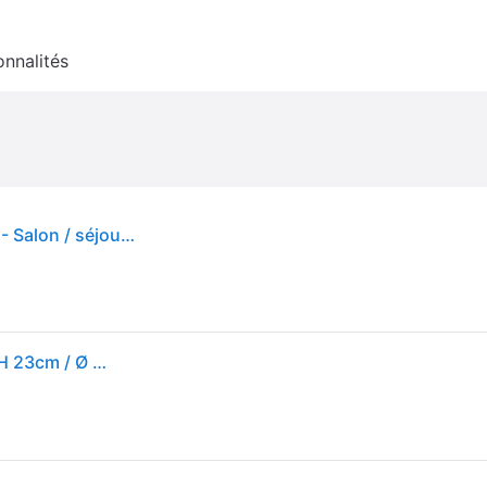
onnalités
Bell Suspension XS Gris - Normann Copenhagen - Salon / séjour - Aluminium
Normann Copenhagen - Suspension Bell XS - grau/H 23cm / Ø 22cm/Kabel schwarz