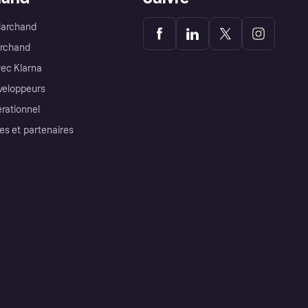
Marchand
archand
ec Klarna
éveloppeurs
érationnel
es et partenaires