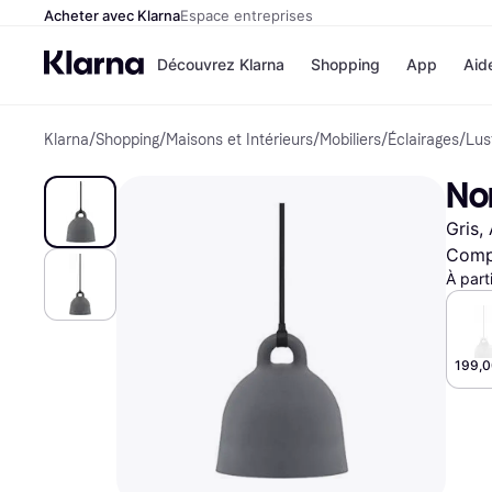
Acheter avec Klarna
Espace entreprises
Découvrez Klarna
Shopping
App
Aid
Klarna
/
Shopping
/
Maisons et Intérieurs
/
Mobiliers
/
Éclairages
/
Lus
Options de paiem
Magasins
Toutes les options d
Cdiscoun
No
paiement
Airbnb
Payer maintenant
Booking.
Gris,
Paiement en 3 fois
Temu
Paiement à 30 jours
JD Sport
Compa
Klarna sur Apple Pa
À part
Voir tous les
199,0