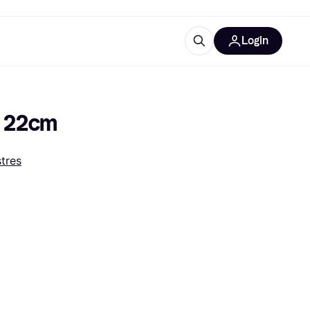
Login
lus d'informations
de bureau
u'est-ce que Klarna?
∅ 22cm
tres
catégories