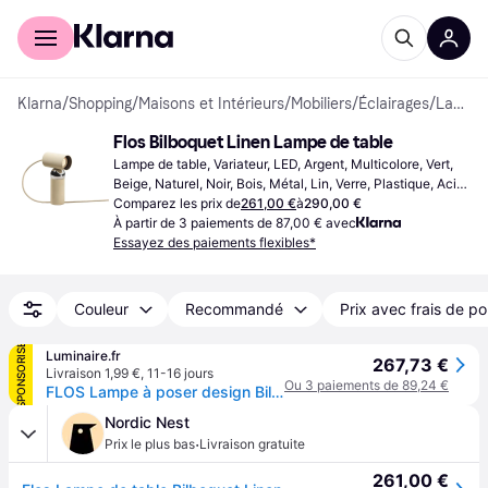
Acheter avec Klarna
Espace entreprises
Klarna
/
Shopping
/
Maisons et Intérieurs
/
Mobiliers
/
Éclairages
/
Lampes de table
Flos Bilboquet Linen Lampe de table
Lampe de table, Variateur, LED, Argent, Multicolore, Vert, 
Beige, Naturel, Noir, Bois, Métal, Lin, Verre, Plastique, Acier 
inoxydable, Classe IP: IP20, Douille de Lampe: GU10
Comparez les prix de
261,00 €
à
290,00 €
À partir de 3 paiements de 87,00 € avec
Essayez des paiements flexibles*
Couleur
Recommandé
Prix avec frais de po
SPONSORISÉ
Luminaire.fr
267,73 €
Livraison 1,99 €
,
11-16 jours
Ou 3 paiements de 89,24 €
FLOS Lampe à poser design Bilboquet, beige, Salon / Salle à manger, Matière Plastique, Design, Lampe à poser
Nordic Nest
·
Prix le plus bas
Livraison gratuite
261,00 €