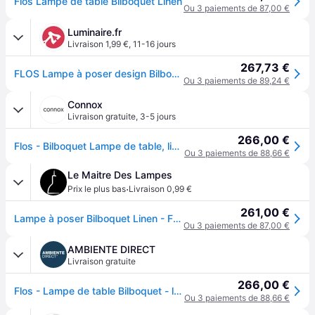
Flos Lampe de table Bilboquet Linen
Ou 3 paiements de 87,00 €
Luminaire.fr
Livraison 1,99 €
,
11-16 jours
267,73 €
FLOS Lampe à poser design Bilboquet, beige, Salon / Salle à manger, Matière Plastique, Design, Lampe à poser
Ou 3 paiements de 89,24 €
Connox
Livraison gratuite
,
3-5 jours
266,00 €
Flos - Bilboquet Lampe de table, lin - Beige
Ou 3 paiements de 88,66 €
Le Maitre Des Lampes
·
Prix le plus bas
Livraison 0,99 €
261,00 €
Lampe à poser Bilboquet Linen - FLOS - Salon / séjour - Design - Plastique - À ampoule unique
Ou 3 paiements de 87,00 €
AMBIENTE DIRECT
Livraison gratuite
266,00 €
Flos - Lampe de table Bilboquet - leinen/LxBxH 10,4x6x20,3cm/inkl. 1x LED GU10 7,5W/ 2700K
Ou 3 paiements de 88,66 €