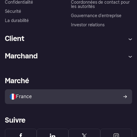
Confidentialité
Coordonnées de contact pour
les autorités
Sécurité
Gouvernance d’entreprise
La durabilité
Investor relations
Client
Aide
Réclamations
Marchand
Login
Protection contre la fraude
Support Marchand
Portail développeurs
L'appli shopping de Klarna
Paramètres de confidentialité
Portail Marchand
Statut opérationnel
Marché
Explorez les magasins
Votre droit de rétractation
Vendre avec Klarna
Plateformes et partenaires
Politique de protection de
l’acheteur Klarna
France
Suivre