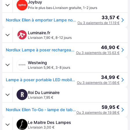
Joybuy
·
Prix le plus bas
Livraison gratuite
,
1-2 jours
33,57 €
Nordlux Ellen à emporter Lampe nomade - LED intégrée
Ou 3 paiements de 11,19 €
Luminaire.fr
Livraison 7,90 €
,
8-12 jours
46,90 €
Nordlux Lampe à poser rechargeable LED Ellen To-Go, beige, aluminium dimmable, beige, Salon / Salle à manger, Aluminium
Ou 3 paiements de 15,63 €
Westwing
Livraison 5,96 €
,
3-8 jours
34,99 €
Lampe à poser portable LED mobile Ellen
Ou 3 paiements de 11,66 €
Roi Du Luminaire
R
Livraison 7,95 €
59,95 €
Nordlux Ellen To-Go - lampe de table extérieure sans fil avec station de charge - Ø 16 x 25 cm - 3 niveaux de gradation - 2,8W LED inclus - IP44 - beige
Ou 3 paiements de 19,98 €
Le Maitre Des Lampes
Livraison 3,00 €