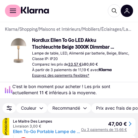
Acheter avec Klarna
Espace entreprises
Klarna
/
Shopping
/
Maisons et Intérieurs
/
Mobiliers
/
Éclairages
/
Lampes de table
Nordlux Ellen To Go LED Akku 
Tischleuchte Beige 3000K Dimmbar 
Lampe de table
Lampe de table, LED, Alimenté par batterie, Beige, Blanc, 
Classe IP: IP20
Comparez les prix de
33,57 €
à
80,60 €
À partir de 3 paiements de 11,19 € avec
Essayez des paiements flexibles*
C'est le bon moment pour acheter ! Les prix sont 
actuellement 
11 €
 inférieurs à la moyenne.
Couleur
Recommandé
Prix avec frais de po
SPONSORISÉ
Le Maitre Des Lampes
47,00 €
Livraison 3,00 €
Ou 3 paiements de 15,66 €
Ellen To-Go Portable Lampe de Table IP44 Beige - Nordlux - Balcon - Aluminium - À ampoule unique