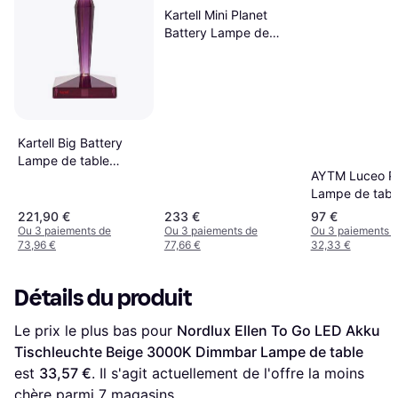
Kartell Mini Planet
Battery Lampe de
table 14.2cm
Kartell Big Battery
Lampe de table
AYTM Luceo Po
37.3cm
Lampe de tabl
221,90 €
233 €
97 €
Ou 3 paiements de
Ou 3 paiements de
Ou 3 paiements 
73,96 €
77,66 €
32,33 €
Détails du produit
Le prix le plus bas pour 
Nordlux Ellen To Go LED Akku 
Tischleuchte Beige 3000K Dimmbar Lampe de table
est 
33,57 €
. Il s'agit actuellement de l'offre la moins 
chère parmi 
7
 magasins.