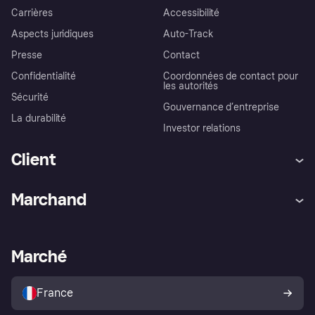
Carrières
Accessibilité
Aspects juridiques
Auto-Track
Presse
Contact
Confidentialité
Coordonnées de contact pour
les autorités
Sécurité
Gouvernance d’entreprise
La durabilité
Investor relations
Client
Aide
Réclamations
Marchand
Login
Protection contre la fraude
Support Marchand
Portail développeurs
L'appli shopping de Klarna
Paramètres de confidentialité
Portail Marchand
Statut opérationnel
Marché
Explorez les magasins
Votre droit de rétractation
Vendre avec Klarna
Plateformes et partenaires
Politique de protection de
l’acheteur Klarna
France