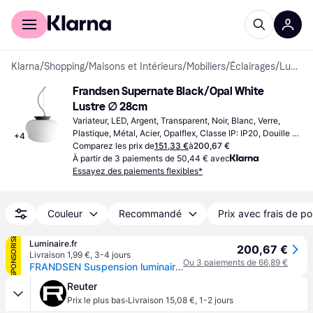
Acheter avec Klarna
Espace entreprises
Klarna
/
Shopping
/
Maisons et Intérieurs
/
Mobiliers
/
Éclairages
/
Lustres
Frandsen Supernate Black/Opal White 
Lustre ∅ 28cm
Variateur, LED, Argent, Transparent, Noir, Blanc, Verre, 
Plastique, Métal, Acier, Opalflex, Classe IP: IP20, Douille de 
+
4
Lampe: E27
Comparez les prix de
151,33 €
à
200,67 €
À partir de 3 paiements de 50,44 € avec
Essayez des paiements flexibles*
Couleur
Recommandé
Prix avec frais de po
SPONSORISÉ
Luminaire.fr
200,67 €
Livraison 1,99 €
,
3-4 jours
Ou 3 paiements de 66,89 €
FRANDSEN Suspension luminaire design Supernate, dimmable, blanc, Salon / Salle à manger, Verre, Design, Suspension
Reuter
·
Prix le plus bas
Livraison 15,08 €
,
1-2 jours