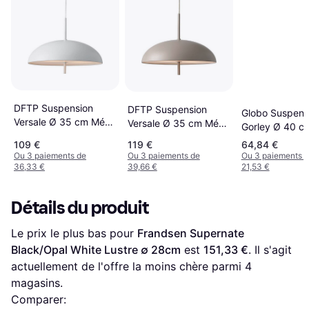
DFTP Suspension
DFTP Suspension
Globo Suspens
Versale Ø 35 cm Métal
Versale Ø 35 cm Métal
Gorley Ø 40 cm
2 x E27 Lustre
2 x E27 - Marron
Fumé Verre Lus
109 €
119 €
64,84 €
Lustre ∅ 35cm
Ou 3 paiements de
Ou 3 paiements de
Ou 3 paiements 
36,33 €
39,66 €
21,53 €
Détails du produit
Le prix le plus bas pour 
Frandsen Supernate 
Black/Opal White Lustre ∅ 28cm
 est 
151,33 €
. Il s'agit 
actuellement de l'offre la moins chère parmi 
4
magasins.
Comparer: