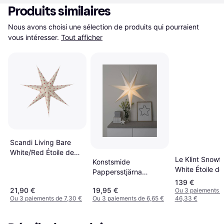
Produits similaires
Nous avons choisi une sélection de produits qui pourraient 
vous intéresser.
Tout afficher
Scandi Living Bare
White/Red Étoile de
Le Klint Snowf
Konstsmide
l'Avent ∅ 80cm
White Étoile de
Pappersstjärna
∅ 29cm
hängande Étoile de
139 €
21,90 €
19,95 €
Ou 3 paiements 
l'Avent
Ou 3 paiements de 7,30 €
Ou 3 paiements de 6,65 €
46,33 €