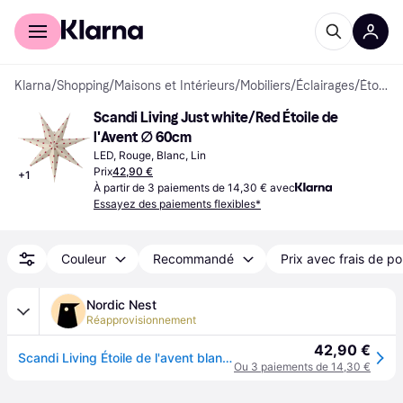
Acheter avec Klarna
Espace entreprises
Klarna
/
Shopping
/
Maisons et Intérieurs
/
Mobiliers
/
Éclairages
/
Étoiles de l'Avent
Scandi Living Just white/Red Étoile de 
l'Avent ∅ 60cm
LED, Rouge, Blanc, Lin
Prix
42,90 €
+
1
À partir de 3 paiements de 14,30 € avec
Essayez des paiements flexibles*
Couleur
Recommandé
Prix avec frais de po
Nordic Nest
Réapprovisionnement
42,90 €
Scandi Living Étoile de l'avent blanche-points rouges Bare 60 cm
Ou 3 paiements de 14,30 €