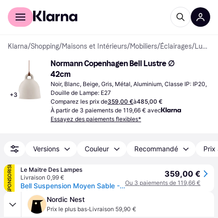
Acheter avec Klarna
Espace entreprises
Klarna
/
Shopping
/
Maisons et Intérieurs
/
Mobiliers
/
Éclairages
/
Lustres
Normann Copenhagen Bell Lustre ∅ 
42cm
Noir, Blanc, Beige, Gris, Métal, Aluminium, Classe IP: IP20, 
Douille de Lampe: E27
+
3
Comparez les prix de
359,00 €
à
485,00 €
À partir de 3 paiements de 119,66 € avec
Essayez des paiements flexibles*
Versions
Couleur
Recommandé
Prix
SPONSORISÉ
Le Maitre Des Lampes
359,00 €
Livraison 0,99 €
Ou 3 paiements de 119,66 €
Bell Suspension Moyen Sable - Normann Copenhagen - Salon / séjour - Aluminium
Nordic Nest
·
Prix le plus bas
Livraison 59,90 €