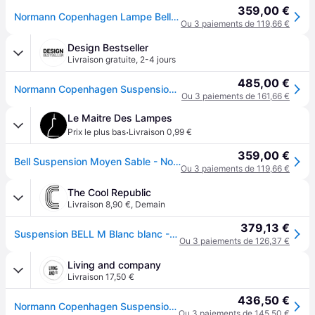
359,00 €
Normann Copenhagen Lampe Bell sable moyen
Ou 3 paiements de 119,66 €
Design Bestseller
Livraison gratuite
,
2-4 jours
485,00 €
Normann Copenhagen Suspension Bell - gris - Ø 42 cm - 4 - 6 Wochen
Ou 3 paiements de 161,66 €
Le Maitre Des Lampes
·
Prix le plus bas
Livraison 0,99 €
359,00 €
Bell Suspension Moyen Sable - Normann Copenhagen - Salon / séjour - Aluminium
Ou 3 paiements de 119,66 €
The Cool Republic
Livraison 8,90 €
,
Demain
379,13 €
Suspension BELL M Blanc blanc - Normann Copenhagen
Ou 3 paiements de 126,37 €
Living and company
Livraison 17,50 €
436,50 €
Normann Copenhagen Suspension Bell, blanc moyen
Ou 3 paiements de 145,50 €