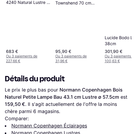
4240 Natural Lustre ∅
Townshend 70 cm
54cm
Noir/Chêne 4 Lampes
Lustre
Lucide Bodo L
38cm
683 €
95,90 €
301,90 €
Ou 3 paiements de
Ou 3 paiements de
Ou 3 paiements 
227,66 €
31,96 €
100,63 €
Détails du produit
Le prix le plus bas pour 
Normann Copenhagen Bois 
Naturel Petite Lampe Bau 43.1 cm Lustre ∅ 57.5cm
 est 
159,50 €
. Il s'agit actuellement de l'offre la moins 
chère parmi 
6
 magasins.
Comparer:
Normann Copenhagen Éclairages
Normann Copenhagen Lustres