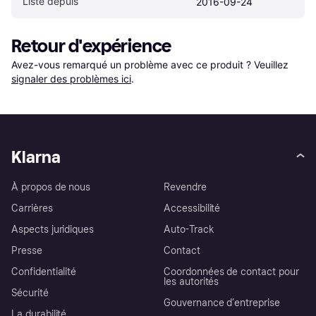
Listé depuis
2016-09-24
Retour d'expérience
Avez-vous remarqué un problème avec ce produit ? Veuillez 
signaler des problèmes ici
.
Klarna
À propos de nous
Revendre
Carrières
Accessibilité
Aspects juridiques
Auto-Track
Presse
Contact
Confidentialité
Coordonnées de contact pour
les autorités
Sécurité
Gouvernance d’entreprise
La durabilité