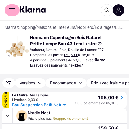
Acheter avec Klarna
Espace entreprises
Klarna
/
Shopping
/
Maisons et Intérieurs
/
Mobiliers
/
Éclairages
/
Lustres
Normann Copenhagen Bois Naturel 
Petite Lampe Bau 43.1 cm Lustre ∅ 
57.5cm
Variateur, Naturel, Bois, Douille de Lampe: E27
Comparez les prix de
159,50 €
à
195,00 €
+
1
À partir de 3 paiements de 53,16 € avec
Essayez des paiements flexibles*
Versions
Recommandé
Prix avec frais de p
SPONSORISÉ
Le Maitre Des Lampes
195,00 €
Livraison 0,99 €
Ou 3 paiements de 65,00 €
Bau Suspension Petit Nature - Normann Copenhagen - Salon / séjour - Bois
Nordic Nest
·
Prix le plus bas
Réapprovisionnement
159,50 €