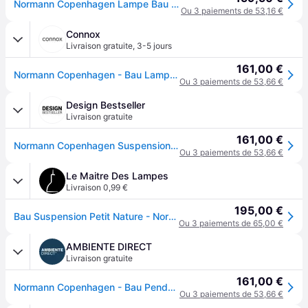
Normann Copenhagen Lampe Bau neutre petit 43,1 cm
Ou 3 paiements de 53,16 €
Connox
Livraison gratuite
,
3-5 jours
161,00 €
Normann Copenhagen - Bau Lampe à suspendre, nature, petite - Bois naturel
Ou 3 paiements de 53,66 €
Design Bestseller
Livraison gratuite
161,00 €
Normann Copenhagen Suspension Bau - S - nature - marron
Ou 3 paiements de 53,66 €
Le Maitre Des Lampes
Livraison 0,99 €
195,00 €
Bau Suspension Petit Nature - Normann Copenhagen - Salon / séjour - Bois
Ou 3 paiements de 65,00 €
AMBIENTE DIRECT
Livraison gratuite
161,00 €
Normann Copenhagen - Bau Pendant - Suspension - natur/BxH 57.5 x 44cm
Ou 3 paiements de 53,66 €