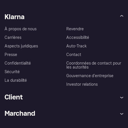
Klarna
À propos de nous
Revendre
Carrières
Accessibilité
Aspects juridiques
Auto-Track
Presse
Contact
Confidentialité
Coordonnées de contact pour
les autorités
Sécurité
Gouvernance d’entreprise
La durabilité
Investor relations
Client
Aide
Réclamations
Marchand
Login
Protection contre la fraude
Support Marchand
Portail développeurs
L'appli shopping de Klarna
Paramètres de confidentialité