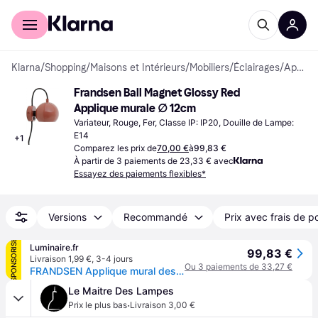
Acheter avec Klarna
Espace entreprises
Klarna
/
Shopping
/
Maisons et Intérieurs
/
Mobiliers
/
Éclairages
/
Appliques murales
Frandsen Ball Magnet Glossy Red 
Applique murale ∅ 12cm
Variateur, Rouge, Fer, Classe IP: IP20, Douille de Lampe: 
E14
+
1
Comparez les prix de
70,00 €
à
99,83 €
À partir de 3 paiements de 23,33 € avec
Essayez des paiements flexibles*
Versions
Recommandé
Prix avec frais de p
SPONSORISÉ
Luminaire.fr
99,83 €
Livraison 1,99 €
,
3-4 jours
Ou 3 paiements de 33,27 €
FRANDSEN Applique mural design Ball Magnet, rouge, Salon / Salle à manger, Métal, Design, Applique
Le Maitre Des Lampes
·
Prix le plus bas
Livraison 3,00 €