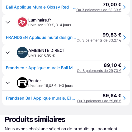
70,00 €
Ball Applique Murale Glossy Red - Frandsen Ball Magnet - Salon / séjour - Design - Métal - À ampoule unique
Ou 3 paiements de 23,33 €
Luminaire.fr
Livraison 1,99 €
,
3-4 jours
99,83 €
FRANDSEN Applique mural design Ball Magnet, rouge, Salon / Salle à manger, Métal, Design, Applique
Ou 3 paiements de 33,27 €
AMBIENTE DIRECT
Livraison 6,90 €
89,10 €
Frandsen - Applique murale Ball Magnet brillant - rot/Schirm Ø12cm/BxT 12x16cm/Stoffkabel schwarz 230cm/Wandbefestigung Ø10cm mit Magnet und Schalter
Ou 3 paiements de 29,70 €
Reuter
Livraison 15,08 €
,
1-3 jours
89,64 €
Frandsen Ball Applique murale, E14, 123399,
Ou 3 paiements de 29,88 €
Produits similaires
Nous avons choisi une sélection de produits qui pourraient 