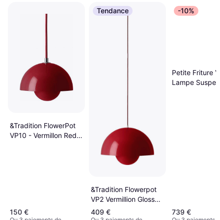
Tendance
-10%
Petite Friture V
Lampe Suspen
140 cm Cuivre
Lustre ∅ 140c
&Tradition FlowerPot
VP10 - Vermillon Red
Lustre ∅ 23cm
&Tradition Flowerpot
VP2 Vermillion Glossy
Lustre ∅ 50cm
150 €
409 €
739 €
Ou 3 paiements de
Ou 3 paiements de
Ou 3 paiements 