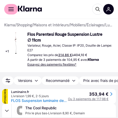
Acheter avec Klarna
Espace entreprises
Klarna
/
Shopping
/
Maisons et Intérieurs
/
Mobiliers
/
Éclairages
/
Lustres
Flos Parentesi Rouge Suspension Lustre 
∅ 11cm
Variateur, Rouge, Acier, Classe IP: IP20, Douille de Lampe: 
E27
+
1
Comparez les prix de
314,86 €
à
404,10 €
À partir de 3 paiements de 104,95 € avec
Essayez des paiements flexibles*
Versions
Recommandé
Prix avec frais de p
SPONSORISÉ
Luminaire.fr
353,94 €
Livraison 1,99 €
,
2-5 jours
Ou 3 paiements de 117,98 €
FLOS Suspension luminaire design PARENTESI, noir, Salon / Salle à manger, Métal, Design, Suspension
The Cool Republic
·
Prix le plus bas
Livraison 8,90 €
,
Demain