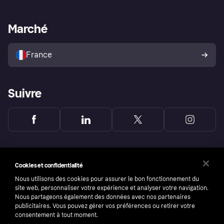
Support Marchand
Portail développeurs
L'appli shopping de Klarna
Paramètres de confidentialité
Portail Marchand
Statut opérationnel
Marché
Explorez les magasins
Votre droit de rétractation
Vendre avec Klarna
Plateformes et partenaires
Politique de protection de
l’acheteur Klarna
France
Suivre
Cookies et confidentialité
Nous utilisons des cookies pour assurer le bon fonctionnement du
site web, personnaliser votre expérience et analyser votre navigation.
Nous partageons également des données avec nos partenaires
publicitaires. Vous pouvez gérer vos préférences ou retirer votre
consentement à tout moment.