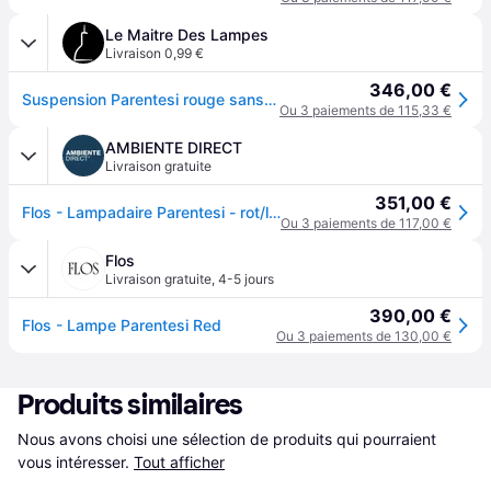
Le Maitre Des Lampes
Livraison 0,99 €
346,00 €
Suspension Parentesi rouge sans variateur d'intensité - FLOS - Salon / séjour - Design - Métal - À ampoule unique
Ou 3 paiements de 115,33 €
AMBIENTE DIRECT
Livraison gratuite
351,00 €
Flos - Lampadaire Parentesi - rot/lackiert/H x Ø 58x11cm/nicht dimmbar
Ou 3 paiements de 117,00 €
Flos
Livraison gratuite
,
4-5 jours
390,00 €
Flos - Lampe Parentesi Red
Ou 3 paiements de 130,00 €
Produits similaires
Nous avons choisi une sélection de produits qui pourraient 
vous intéresser.
Tout afficher