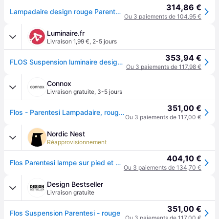
314,86 €
Lampadaire design rouge Parentesi - Flos
Ou 3 paiements de 104,95 €
Luminaire.fr
Livraison 1,99 €
,
2-5 jours
353,94 €
FLOS Suspension luminaire design PARENTESI, noir, Salon / Salle à manger, Métal, Design, Suspension
Ou 3 paiements de 117,98 €
Connox
Livraison gratuite
,
3-5 jours
351,00 €
Flos - Parentesi Lampadaire, rouge, non dimmable - Rouge
Ou 3 paiements de 117,00 €
Nordic Nest
Réapprovisionnement
404,10 €
Flos Parentesi lampe sur pied et suspension Rouge
Ou 3 paiements de 134,70 €
Design Bestseller
Livraison gratuite
351,00 €
Flos Suspension Parentesi - rouge
Ou 3 paiements de 117,00 €