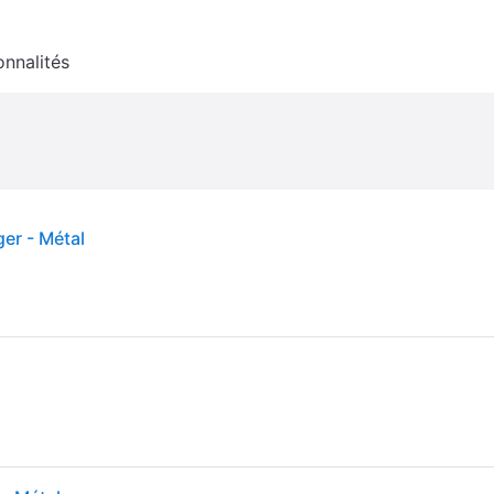
onnalités
er - Métal