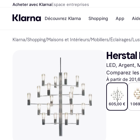
Acheter avec Klarna
Espace entreprises
Découvrez Klarna
Shopping
App
Aid
Klarna
/
Shopping
/
Maisons et Intérieurs
/
Mobiliers
/
Éclairages
/
Lus
Options de paiem
Magasins
Toutes les options d
Cdiscoun
Herstal
paiement
Airbnb
Payer maintenant
Booking.
LED, Argent, M
Paiement en 3 fois
Temu
Paiement à 30 jours
JD Sport
Comparez les 
Klarna sur Apple Pa
À partir de 201,
Voir tous les
605,00 €
1 069