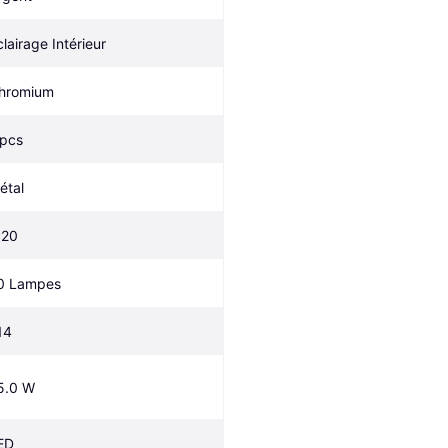
clairage Intérieur
hromium 
 pcs
étal
P20
0 Lampes
14
5.0 W
ED