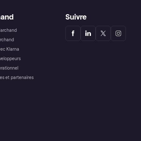
hand
Suivre
Marchand
archand
ec Klarna
éveloppeurs
érationnel
es et partenaires