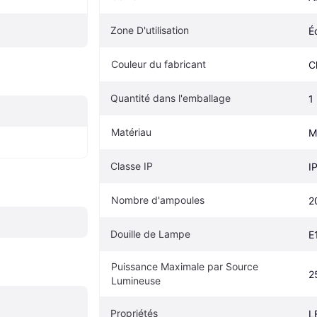
Zone D'utilisation
É
Couleur du fabricant
C
Quantité dans l'emballage
1
Matériau
M
Classe IP
I
Nombre d'ampoules
2
Douille de Lampe
E
Puissance Maximale par Source 
2
Lumineuse
Propriétés
L