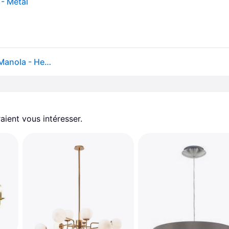
 - Métal
Suspension chandelier 20 ampoules chrome 60cm Manola - Herstal
aient vous intéresser.