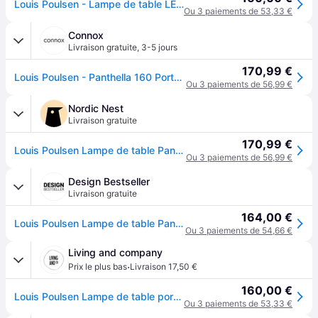
Louis Poulsen - Lampe de table LED Panthella 160 Portable V3 avec batterie - opak orange/HxØ 23,8x16cm/LED 2,5W/2700K/dimmbar 0-10-33-100%/ USB-C Kabe
Ou 3 paiements de 53,33 €
Connox
Livraison gratuite
,
3-5 jours
170,99 €
Louis Poulsen - Panthella 160 Portable V3 Lampe de table LED à batterie, orange opaque - Orange
Ou 3 paiements de 56,99 €
Nordic Nest
Livraison gratuite
170,99 €
Louis Poulsen Lampe de table Panthella 160 Portable v3 Opaque orange
Ou 3 paiements de 56,99 €
Design Bestseller
Livraison gratuite
164,00 €
Louis Poulsen Lampe de table Panthella 160 Portable V3 - opaque orange
Ou 3 paiements de 54,66 €
Living and company
·
Prix le plus bas
Livraison 17,50 €
160,00 €
Louis Poulsen Lampe de table portable Panthella 160 orange opaque - 5744171504
Ou 3 paiements de 53,33 €