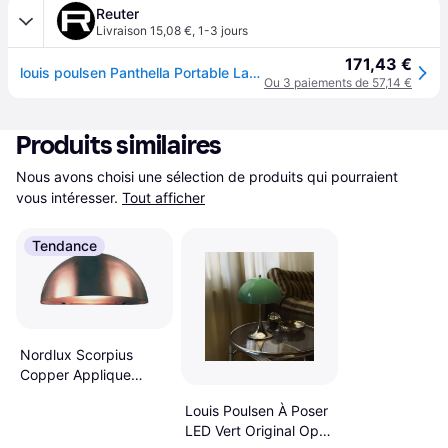
Reuter
Livraison 15,08 €
,
1-3 jours
171,43 €
louis poulsen Panthella Portable Lampe de table sans fil, LED, 5744171504,
Ou 3 paiements de 57,14 €
Produits similaires
Nous avons choisi une sélection de produits qui pourraient 
vous intéresser.
Tout afficher
Tendance
Nordlux Scorpius
Copper Applique
murale ∅ 20cm
Louis Poulsen À Poser
LED Vert Original Opal