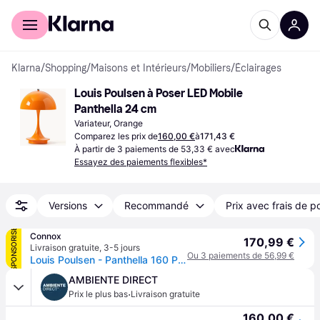
Acheter avec Klarna
Espace entreprises
Klarna
/
Shopping
/
Maisons et Intérieurs
/
Mobiliers
/
Éclairages
Louis Poulsen à Poser LED Mobile 
Panthella 24 cm
Variateur, Orange
Comparez les prix de
160,00 €
à
171,43 €
À partir de 3 paiements de 53,33 € avec
Essayez des paiements flexibles*
Versions
Recommandé
Prix avec frais de p
SPONSORISÉ
Connox
170,99 €
Livraison gratuite
,
3-5 jours
Ou 3 paiements de 56,99 €
Louis Poulsen - Panthella 160 Portable V3 Lampe de table LED à batterie, orange opaque - Orange
AMBIENTE DIRECT
·
Prix le plus bas
Livraison gratuite
160,00 €