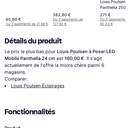
Green Lampe de table
Louis Poulsen
Panthella 250
Portable V3 L
382,80 €
271 €
Bureau LED O
65,90 €
Ou 3 paiements de
Ou 3 paiements 
Ou 3 paiements de 21,96 €
127,60 €
90,33 €
Lampe de tabl
Détails du produit
Le prix le plus bas pour 
Louis Poulsen à Poser LED 
Mobile Panthella 24 cm
 est 
160,00 €
. Il s'agit 
actuellement de l'offre la moins chère parmi 
6
magasins.
Comparer:
Louis Poulsen Éclairages
Fonctionnalités