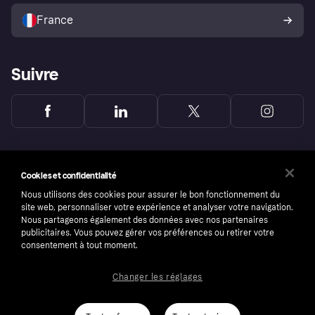
Politique de protection de
l’acheteur Klarna
France
Suivre
Cookies et confidentialité
Nous utilisons des cookies pour assurer le bon fonctionnement du
site web, personnaliser votre expérience et analyser votre navigation.
Nous partageons également des données avec nos partenaires
publicitaires. Vous pouvez gérer vos préférences ou retirer votre
consentement à tout moment.
Changer les réglages
Copyright © 2005-2026 Klarna Bank AB (publ). Headquarters: Stockholm, Sweden. All
rights reserved. Klarna Bank AB (publ). Sveavägen 46, 111 34 Stockholm. Organization
number: 556737-0431