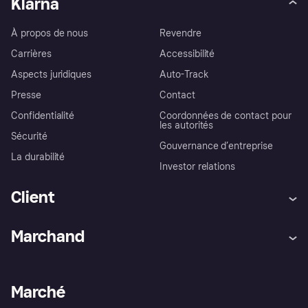
Klarna
À propos de nous
Revendre
Carrières
Accessibilité
Aspects juridiques
Auto-Track
Presse
Contact
Confidentialité
Coordonnées de contact pour
les autorités
Sécurité
Gouvernance d’entreprise
La durabilité
Investor relations
Client
Aide
Réclamations
Marchand
Login
Protection contre la fraude
Support Marchand
Portail développeurs
L'appli shopping de Klarna
Paramètres de confidentialité
Portail Marchand
Statut opérationnel
Marché
Explorez les magasins
Votre droit de rétractation
Vendre avec Klarna
Plateformes et partenaires