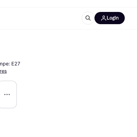
Login
lus d'informations
de bureau
u'est-ce que Klarna?
ampe: E27
res
catégories