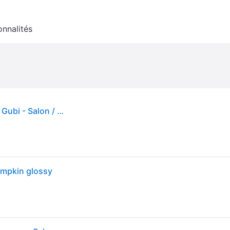
onnalités
Suspension Semi Ø47 Glossy Roasted Pumpkin - Gubi - Salon / séjour - Design - Métal - À ampoule unique
umpkin glossy