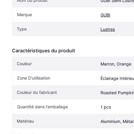
Nom du produit
GUBI Semi Lustr
Marque
GUBI
Type
Lustres
Caractéristiques du produit
Couleur
Marron, Orange
Zone D'utilisation
Éclairage Intérieu
Couleur du fabricant
Roasted Pumpki
Quantité dans l'emballage
1 pcs
Matériau
Aluminium, Métal