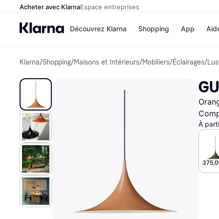
Acheter avec Klarna
Espace entreprises
Découvrez Klarna
Shopping
App
Aid
Klarna
/
Shopping
/
Maisons et Intérieurs
/
Mobiliers
/
Éclairages
/
Lus
Options de paiem
Magasins
Toutes les options d
Cdiscoun
GU
paiement
Airbnb
Payer maintenant
Booking.
Orang
Paiement en 3 fois
Temu
Paiement à 30 jours
JD Sport
Compa
Klarna sur Apple Pa
À part
Voir tous les
375,0