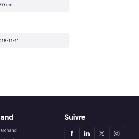
7.0 cm
016-11-11
hand
Suivre
Marchand