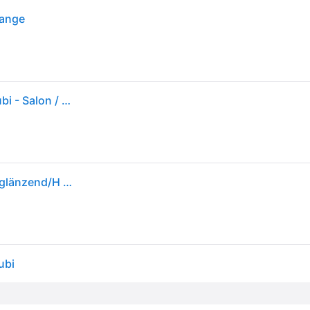
range
Suspension Semi Ø47 Glossy Roasted Pumpkin - Gubi - Salon / séjour - Design - Métal - À ampoule unique
Gubi - Suspension Semi Ø47cm - gerösteter Kürbis/glänzend/H x Ø 23,5x47cm/Baldachin schwarz H x Ø 6x11,5cm/Stoffkabel schwarz
ubi