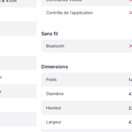
e ∅ 47cm
Contrôle de l'application
Sans fil
Bluetooth
Dimensions
r
Poids
1
n
Diamètre
4
Hauteur
2
Largeur
4