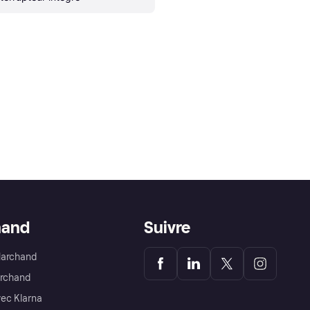
hand
Suivre
Marchand
archand
ec Klarna