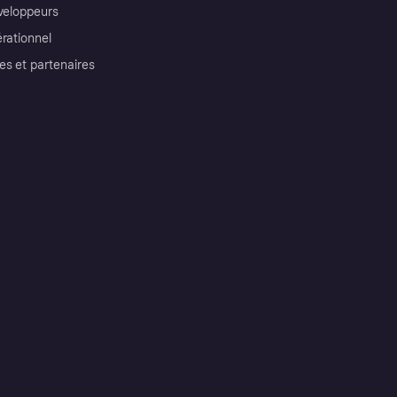
éveloppeurs
érationnel
es et partenaires