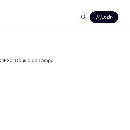
Login
lus d'informations
de bureau
u'est-ce que Klarna?
P: IP20, Douille de Lampe: 
catégories