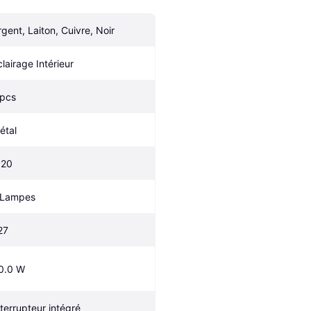
rgent, Laiton, Cuivre, Noir
clairage Intérieur
 pcs
étal
P20
 Lampes
27
0.0 W
nterrupteur intégré