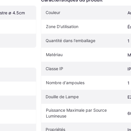
Couleur
ustre ∅ 4.5cm
A
Zone D'utilisation
É
Quantité dans l'emballage
1
Matériau
M
Classe IP
I
Nombre d'ampoules
1
Douille de Lampe
E
Puissance Maximale par Source 
6
Lumineuse
Propriétés
I