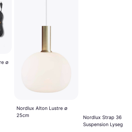
re ∅
Nordlux Alton Lustre ∅
25cm
Nordlux Strap 36
Suspension Lysegrå 
Lustre ∅ 36cm