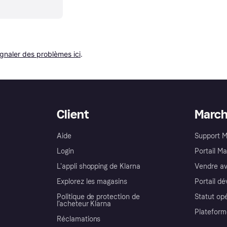
ignaler des problèmes ici
.
Client
Marc
Aide
Support 
Login
Portail M
L'appli shopping de Klarna
Vendre av
Explorez les magasins
Portail d
Politique de protection de
Statut op
l’acheteur Klarna
Plateform
Réclamations