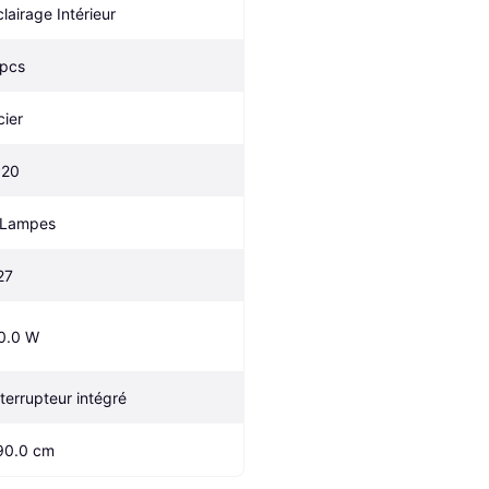
clairage Intérieur
 pcs
cier
P20
 Lampes
27
0.0 W
nterrupteur intégré
90.0 cm