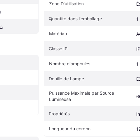
Zone D'utilisation
É
g
Quantité dans l'emballage
1
es
Matériau
A
Classe IP
I
Nombre d'ampoules
1
Douille de Lampe
E
Puissance Maximale par Source 
6
Lumineuse
Propriétés
I
Longueur du cordon
1