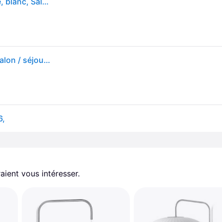
Northern Applique mural design Butterfly, dimmable, blanc, Salon / Salle à manger, Métal, Design, Applique
Butterfly Applique Murale Dark Green - Northern - Salon / séjour - Design - Métal - Multi-ampoules
6,
aient vous intéresser.