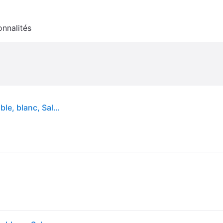
onnalités
Northern Applique mural design Butterfly, dimmable, blanc, Salon / Salle à manger, Métal, Design, Applique