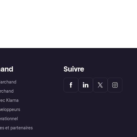
hand
Suivre
Marchand
archand
ec Klarna
éveloppeurs
érationnel
es et partenaires