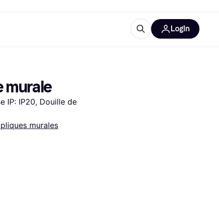
Login
Plus d'informations
de bureau
e
Qu'est-ce que Klarna?
e murale
e IP: IP20, Douille de 
pliques murales
catégories