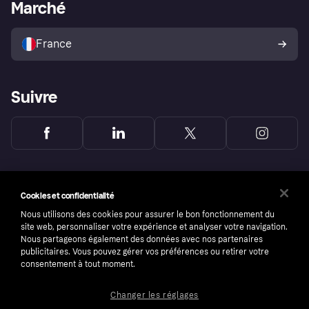
Portail Marchand
Statut opérationnel
Marché
Explorez les magasins
Votre droit de rétractation
Vendre avec Klarna
Plateformes et partenaires
Politique de protection de
l’acheteur Klarna
France
Suivre
Cookies et confidentialité
Nous utilisons des cookies pour assurer le bon fonctionnement du
site web, personnaliser votre expérience et analyser votre navigation.
Nous partageons également des données avec nos partenaires
publicitaires. Vous pouvez gérer vos préférences ou retirer votre
consentement à tout moment.
Changer les réglages