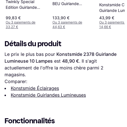
Twinkly Special
BEU Guirlande
Konstsmide Ch
Edition Guirlande
Lumineuse 20 Lampes
Guirlande Lum
Lumineuse 400
80 Lampes
99,83 €
133,90 €
43,99 €
Lampes
Ou 3 paiements de
Ou 3 paiements de
Ou 3 paiements 
33,27 €
44,63 €
14,66 €
Détails du produit
Le prix le plus bas pour 
Konstsmide 2378 Guirlande 
Lumineuse 10 Lampes
 est 
48,90 €
. Il s'agit 
actuellement de l'offre la moins chère parmi 
2
magasins.
Comparer:
Konstsmide Éclairages
Konstsmide Guirlandes Lumineuses
Fonctionnalités