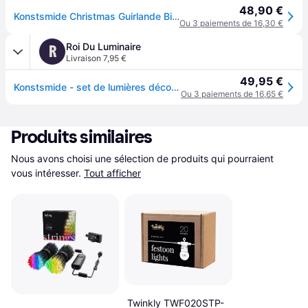
48,90 €
Konstsmide Christmas Guirlande Biergarten 10 ampoules LED colorées, multicolore, Matière Plastique
Ou 3 paiements de 16,30 €
Roi Du Luminaire
R
Livraison 7,95 €
49,95 €
Konstsmide - set de lumières décoratives pour fêtes - 4,5m de long avec 10m de cordon - 10 ampoules LED inclus - 4W - IP44 - multicolore
Ou 3 paiements de 16,65 €
Produits similaires
Nous avons choisi une sélection de produits qui pourraient 
vous intéresser.
Tout afficher
Twinkly TWF020STP-