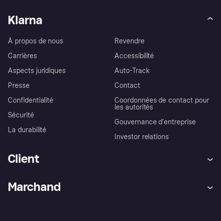
Klarna
À propos de nous
Revendre
Carrières
Accessibilité
Aspects juridiques
Auto-Track
Presse
Contact
Confidentialité
Coordonnées de contact pour
les autorités
Sécurité
Gouvernance d’entreprise
La durabilité
Investor relations
Client
Aide
Réclamations
Marchand
Login
Protection contre la fraude
Support Marchand
Portail développeurs
L'appli shopping de Klarna
Paramètres de confidentialité