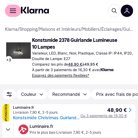
Acheter avec Klarna
Espace entreprises
Klarna
/
Shopping
/
Maisons et Intérieurs
/
Mobiliers
/
Éclairages
/
Guirlandes Lumineuses
Konstsmide 2378 Guirlande Lumineuse 
10 Lampes
Variateur, LED, Blanc, Noir, Plastique, Classe IP: IP44, IP20, 
Douille de Lampe: E27
+
3
Comparez les prix de
48,90 €
à
49,95 €
À partir de 3 paiements de 16,30 € avec
Essayez des paiements flexibles*
Couleur
Recommandé
Prix avec frais de po
SPONSORISÉ
Luminaire.fr
48,90 €
Livraison 7,90 €
,
2-5 jours
Ou 3 paiements de 16,30 €
Konstsmide Christmas Guirlande Biergarten 10 ampoules LED colorées, multicolore, Matière Plastique
Luminaire.fr
·
Prix le plus bas
Livraison 7,90 €
,
2-5 jours