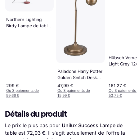
Northern Lighting
Birdy Lampe de table
43cm
Hübsch Verve
Light Grey 12
cm Lampe de t
Paladone Harry Potter
Golden Snitch Desk
Lamp Lampe de table
299 €
47,99 €
161,27 €
40cm
Ou 3 paiements de
Ou 3 paiements de
Ou 3 paiements 
99,66 €
15,99 €
53,75 €
Détails du produit
Le prix le plus bas pour 
Unilux Success Lampe de 
table
 est 
72,03 €
. Il s'agit actuellement de l'offre la 