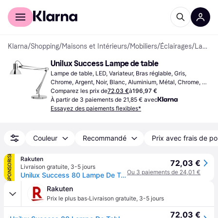
Acheter avec Klarna
Espace entreprises
Klarna
/
Shopping
/
Maisons et Intérieurs
/
Mobiliers
/
Éclairages
/
Lampes de table
Unilux Success Lampe de table
Lampe de table, LED, Variateur, Bras réglable, Gris, 
Chrome, Argent, Noir, Blanc, Aluminium, Métal, Chrome, 
Acier, Classe IP: IP20, Douille de Lampe: E27
Comparez les prix de
72,03 €
à
196,97 €
À partir de 3 paiements de 21,85 € avec
Essayez des paiements flexibles*
Couleur
Recommandé
Prix avec frais de po
SPONSORISÉ
Rakuten
72,03 €
Livraison gratuite
,
3-5 jours
Ou 3 paiements de 24,01 €
Unilux Success 80 Lampe De Table E27 Led F Noir
Rakuten
·
Prix le plus bas
Livraison gratuite
,
3-5 jours
72,03 €