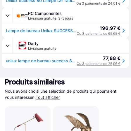
Unilux Success 80 Lampe De Table E27 Led F Noir
Ou 3 paiements de 24,01 €
PC Componentes
Livraison gratuite
,
3-5 jours
196,97 €
Lampe de bureau Unilux SUCCESS 80 LED 10W E27 Chrome Alu Acier
Ou 3 paiements de 65,65 €
Darty
Livraison gratuite
77,88 €
unilux lampe de bureau success 80, pince/socle, noir noir
Ou 3 paiements de 25,96 €
Produits similaires
Nous avons choisi une sélection de produits qui pourraient 
vous intéresser.
Tout afficher