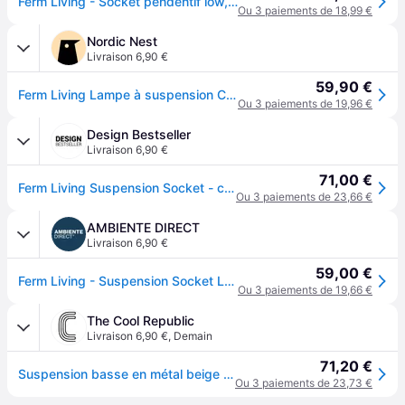
Ferm Living - Socket pendentif low, gris clair - Gris
Ou 3 paiements de 18,99 €
Nordic Nest
Livraison 6,90 €
59,90 €
Ferm Living Lampe à suspension Collect petite gris clair
Ou 3 paiements de 19,96 €
Design Bestseller
Livraison 6,90 €
71,00 €
Ferm Living Suspension Socket - cashmere - bas - beige
Ou 3 paiements de 23,66 €
AMBIENTE DIRECT
Livraison 6,90 €
59,00 €
Ferm Living - Suspension Socket Low - schwarz/pulverbeschichtet/Baldachin schwarz/Stoffkabel schwarz/H x Ø 10x7,5cm/50Hz
Ou 3 paiements de 19,66 €
The Cool Republic
Livraison 6,90 €
,
Demain
71,20 €
Suspension basse en métal beige Cashmere - Ferm Living
Ou 3 paiements de 23,73 €