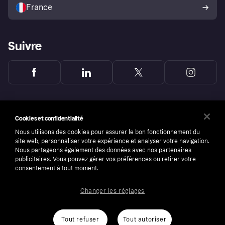
l’acheteur Klarna
France
Suivre
Cookies et confidentialité
Nous utilisons des cookies pour assurer le bon fonctionnement du
site web, personnaliser votre expérience et analyser votre navigation.
Nous partageons également des données avec nos partenaires
publicitaires. Vous pouvez gérer vos préférences ou retirer votre
consentement à tout moment.
Changer les réglages
Copyright © 2005-2026 Klarna Bank AB (publ). Headquarters: Stockholm, Sweden. All
rights reserved. Klarna Bank AB (publ). Sveavägen 46, 111 34 Stockholm. Organization
number: 556737-0431
Tout refuser
Tout autoriser