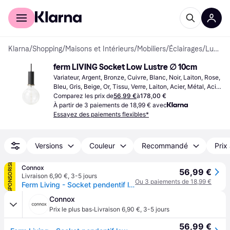
Acheter avec Klarna
Espace entreprises
Klarna
/
Shopping
/
Maisons et Intérieurs
/
Mobiliers
/
Éclairages
/
Lustres
ferm LIVING Socket Low Lustre ∅ 10cm
Variateur, Argent, Bronze, Cuivre, Blanc, Noir, Laiton, Rose, 
Bleu, Gris, Beige, Or, Tissu, Verre, Laiton, Acier, Métal, Acier 
inoxydable, Fer, Classe IP: IP20, Douille de Lampe: E27
Comparez les prix de
56,99 €
à
178,00 €
À partir de 3 paiements de 18,99 € avec
Essayez des paiements flexibles*
Versions
Couleur
Recommandé
Prix
SPONSORISÉ
Connox
56,99 €
Livraison 6,90 €
,
3-5 jours
Ou 3 paiements de 18,99 €
Ferm Living - Socket pendentif low, gris clair - Gris
Connox
·
Prix le plus bas
Livraison 6,90 €
,
3-5 jours
56,99 €