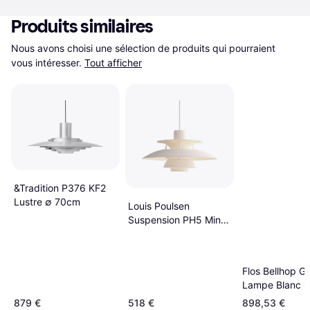
Produits similaires
Nous avons choisi une sélection de produits qui pourraient 
vous intéresser.
Tout afficher
&Tradition P376 KF2
Lustre ∅ 70cm
Louis Poulsen
Suspension PH5 Mini
Monochrome 2024 -
Pale Blush Rose Lustre
∅ 30cm
Flos Bellhop Gl
Lampe Blanc 
Marron Lustre
879 €
518 €
898,53 €