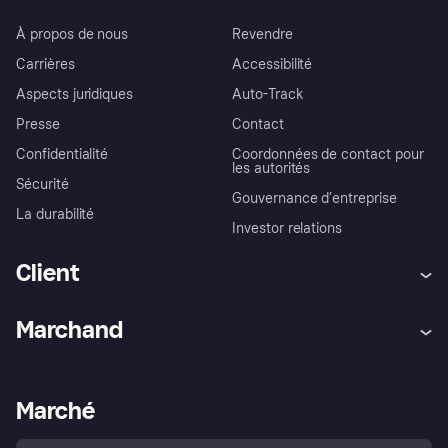
À propos de nous
Revendre
Carrières
Accessibilité
Aspects juridiques
Auto-Track
Presse
Contact
Confidentialité
Coordonnées de contact pour
les autorités
Sécurité
Gouvernance d’entreprise
La durabilité
Investor relations
Client
Aide
Réclamations
Marchand
Login
Protection contre la fraude
Support Marchand
Portail développeurs
L'appli shopping de Klarna
Paramètres de confidentialité
Portail Marchand
Statut opérationnel
Marché
Explorez les magasins
Votre droit de rétractation
Vendre avec Klarna
Plateformes et partenaires
Politique de protection de