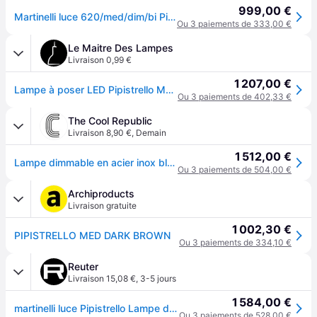
999,00 €
Martinelli luce 620/med/dim/bi Pipistrello Moyenne 9w 2700k Led Dimmable-Blanc, 1 Unité (Lot de 1)
Ou 3 paiements de 333,00 €
Le Maitre Des Lampes
Livraison 0,99 €
1 207,00 €
Lampe à poser LED Pipistrello Med marron, à intensité variable - Martinelli Luce - Salon / séjour - Design - Métal - Avec abat-jour
Ou 3 paiements de 402,33 €
The Cool Republic
Livraison 8,90 €
,
Demain
1 512,00 €
Lampe dimmable en acier inox blanc 40 x 62 cm Pipistrello Med - Martinelli Luce
Ou 3 paiements de 504,00 €
Archiproducts
Livraison gratuite
1 002,30 €
PIPISTRELLO MED DARK BROWN
Ou 3 paiements de 334,10 €
Reuter
Livraison 15,08 €
,
3-5 jours
1 584,00 €
martinelli luce Pipistrello Lampe de table LED, 620/MED/DIM/MA,
Ou 3 paiements de 528,00 €