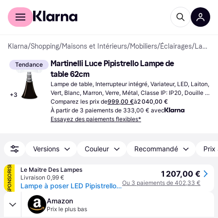
Acheter avec Klarna
Espace entreprises
Klarna
/
Shopping
/
Maisons et Intérieurs
/
Mobiliers
/
Éclairages
/
Lampes de table
Martinelli Luce Pipistrello Lampe de 
Tendance
table 62cm
Lampe de table, Interrupteur intégré, Variateur, LED, Laiton, 
Vert, Blanc, Marron, Verre, Métal, Classe IP: IP20, Douille 
+
3
de Lampe: E14
Comparez les prix de
999,00 €
à
2 040,00 €
À partir de 3 paiements de 333,00 € avec
Essayez des paiements flexibles*
Versions
Couleur
Recommandé
Prix
SPONSORISÉ
Le Maitre Des Lampes
1 207,00 €
Livraison 0,99 €
Ou 3 paiements de 402,33 €
Lampe à poser LED Pipistrello Med marron, à intensité variable - Martinelli Luce - Salon / séjour - Design - Métal - Avec abat-jour
Amazon
Prix le plus bas