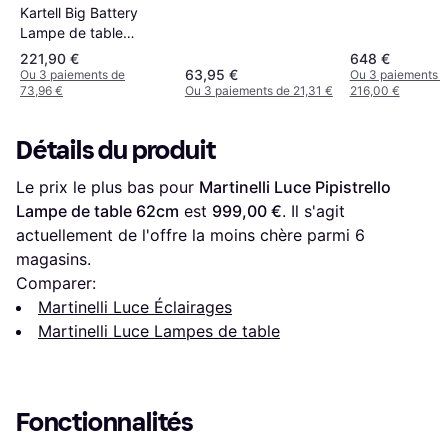
Kartell Big Battery
Lampe de table
37.3cm
221,90 €
648 €
63,95 €
Ou 3 paiements de
Ou 3 paiements 
73,96 €
Ou 3 paiements de 21,31 €
216,00 €
Détails du produit
Le prix le plus bas pour 
Martinelli Luce Pipistrello 
Lampe de table 62cm
 est 
999,00 €
. Il s'agit 
actuellement de l'offre la moins chère parmi 
6
magasins.
Comparer:
Martinelli Luce Éclairages
Martinelli Luce Lampes de table
Fonctionnalités