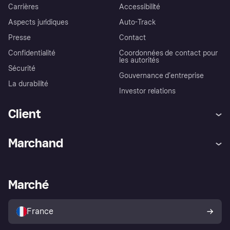
Carrières
Accessibilité
Aspects juridiques
Auto-Track
Presse
Contact
Confidentialité
Coordonnées de contact pour
les autorités
Sécurité
Gouvernance d’entreprise
La durabilité
Investor relations
Client
Aide
Réclamations
Marchand
Login
Protection contre la fraude
Support Marchand
Portail développeurs
L'appli shopping de Klarna
Paramètres de confidentialité
Portail Marchand
Statut opérationnel
Marché
Explorez les magasins
Votre droit de rétractation
Vendre avec Klarna
Plateformes et partenaires
Politique de protection de
l’acheteur Klarna
France