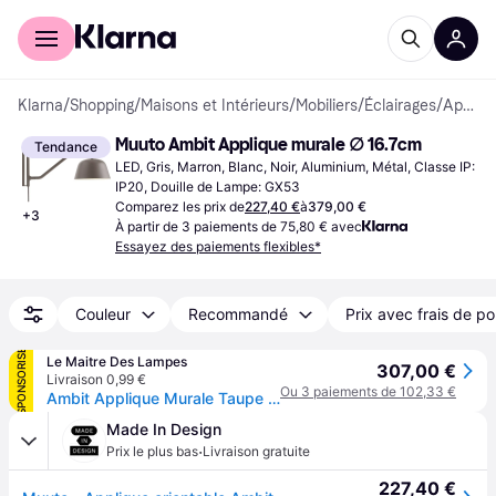
Acheter avec Klarna
Espace entreprises
Klarna
/
Shopping
/
Maisons et Intérieurs
/
Mobiliers
/
Éclairages
/
Appliques murales
Muuto Ambit Applique murale ∅ 16.7cm
Tendance
LED, Gris, Marron, Blanc, Noir, Aluminium, Métal, Classe IP: 
IP20, Douille de Lampe: GX53
Comparez les prix de
227,40 €
à
379,00 €
+
3
À partir de 3 paiements de 75,80 € avec
Essayez des paiements flexibles*
Couleur
Recommandé
Prix avec frais de po
SPONSORISÉ
Le Maitre Des Lampes
307,00 €
Livraison 0,99 €
Ou 3 paiements de 102,33 €
Ambit Applique Murale Taupe - Muuto - Salon / séjour - Aluminium
Made In Design
·
Prix le plus bas
Livraison gratuite
227,40 €