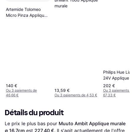
murale
Artemide Tolomeo
Micro Pinza Applique
murale
Philips Hue Li
24V Applique 
140 €
202 €
13,59 €
Ou 3 paiements de
Ou 3 paiements 
46,66 €
Ou 3 paiements de 4,53 €
67,33 €
Détails du produit
Le prix le plus bas pour 
Muuto Ambit Applique murale 
∅ 16.7cm
 est 
227,40 €
. Il s'agit actuellement de l'offre 