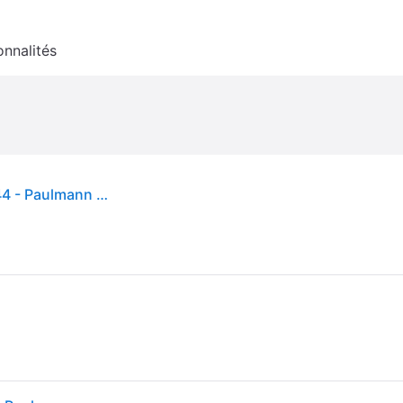
onnalités
Applique murale solaire LED Elliot, anthracite, IP44 - Paulmann - Moderne - Métal - À ampoule unique