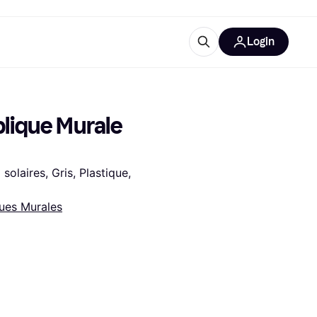
Login
lus d'informations
de bureau
u'est-ce que Klarna?
lique Murale 
laires, Gris, Plastique, 
ues Murales
catégories