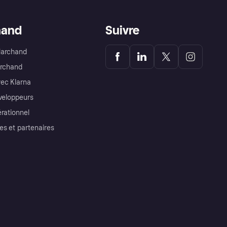
hand
Suivre
Marchand
archand
ec Klarna
éveloppeurs
érationnel
es et partenaires