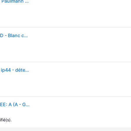
Applique murale solaire LED Elliot, anthracite, IP44 - Paulmann - Moderne - Métal - À ampoule unique
Applique solaire extérieure - PAULMANN - Elliot - LED - Blanc chaud anthracite
Applique solaire elliot - anthracite - 0,05w - 3000k - ip44 - détecteur crépusculaire - non dimmable
Paulmann 94233 Elliot Applique solaire extérieure CEE: A (A - G) 0.05 W blanc chaud anthracite
fié(s).