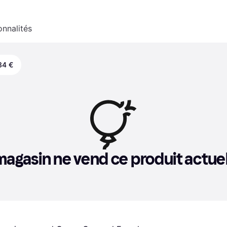
onnalités
34 €
agasin ne vend ce produit actue