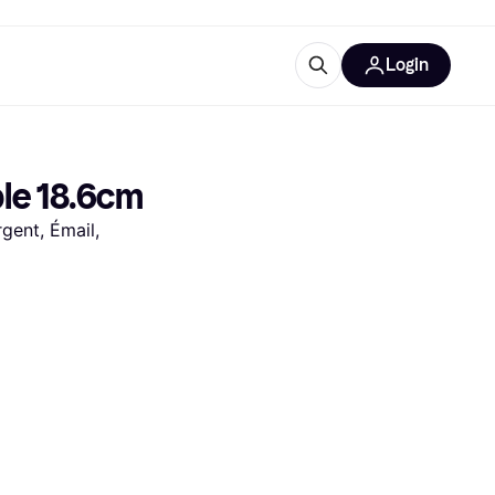
Login
Plus d'informations
de bureau
e
Qu'est-ce que Klarna?
le 18.6cm
gent, Émail, 
catégories