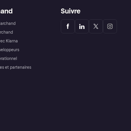
hand
Suivre
Marchand
archand
ec Klarna
éveloppeurs
érationnel
es et partenaires