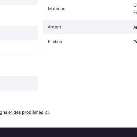
C
Matériau
É
Argent
A
Finition
Po
ignaler des problèmes ici
.