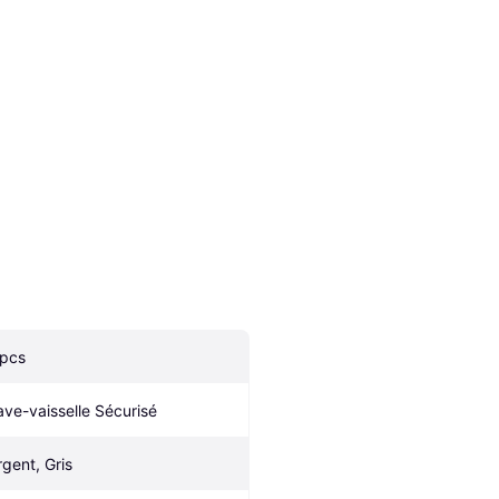
 pcs
ave-vaisselle Sécurisé
rgent, Gris