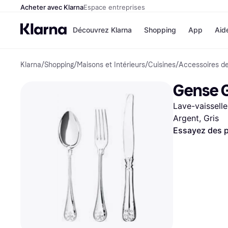
Acheter avec Klarna
Espace entreprises
Découvrez Klarna
Shopping
App
Aid
Klarna
/
Shopping
/
Maisons et Intérieurs
/
Cuisines
/
Accessoires de
Options de paiement
Magasins
Toutes les options de 
Cdiscoun
Gense G
Payer maintenant
Airbnb
Paiement en 3 fois
Booking.
Lave-vaisselle
Paiement à 30 jours
Temu
Klarna sur Apple Pay
JD Sports
Argent, Gris
Essayez des p
Voir tous les