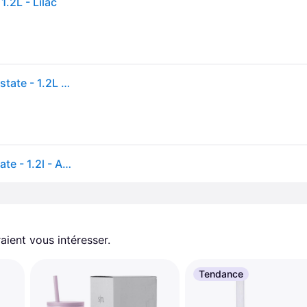
.2L - Lilac
Gourde Isotherme - STANLEY - Quencher H2.0 Flowstate - 1.2L - Acier Inoxydable Recyclé - Lilac - Violet
Gourde Isotherme - Stanley - Quencher H2.0 Flowstate - 1.2l - Acier Inoxydable Recyclé - Lilac
aient vous intéresser.
Tendance