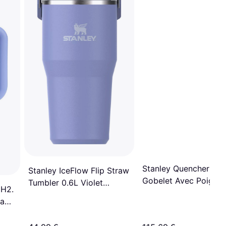
Stanley Quencher H2.
Stanley IceFlow Flip Straw
Gobelet Avec Poigne 
Tumbler 0.6L Violet
 H2.
Paille 64 Oz Mug de
Hydrangea Mug de
ea
voyage 189.3cl
voyage