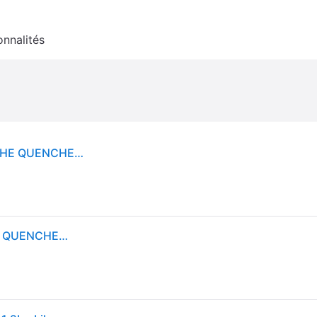
onnalités
Stanley 1913 - Gourde d'eau Isotherme - 1,18L - THE QUENCHER H2.0 FLOWSTATE™ TUMBLER Sport & hydratation 1 pieces Or rose unisex
Stanley 1913 - Gourde d'eau Isotherme - 1,18L - THE QUENCHER H2.0 FLOWSTATE™ TUMBLER Sport & hydratation 1 pieces Or rose unisex