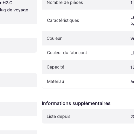
Nombre de pièces
 H2.O 
1
Mug de voyage 
L
Caractéristiques
P
Couleur
Vi
Couleur du fabricant
Li
Capacité
1
Matériau
A
Informations supplémentaires
Listé depuis
2