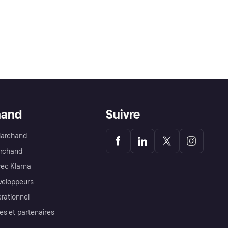
hand
Suivre
Marchand
archand
ec Klarna
éveloppeurs
érationnel
es et partenaires