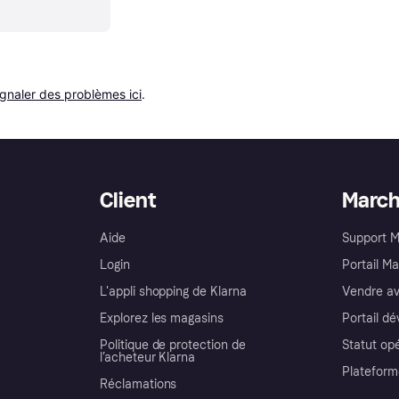
ignaler des problèmes ici
.
Client
Marc
Aide
Support 
Login
Portail M
L'appli shopping de Klarna
Vendre av
Explorez les magasins
Portail d
Politique de protection de
Statut op
l’acheteur Klarna
Plateform
Réclamations