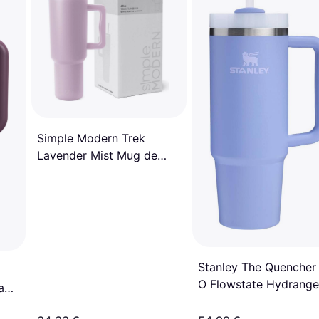
Simple Modern Trek
Lavender Mist Mug de
voyage 118.3cl
Stanley The Quencher
O Flowstate Hydrang
age
Mug de voyage 80cl