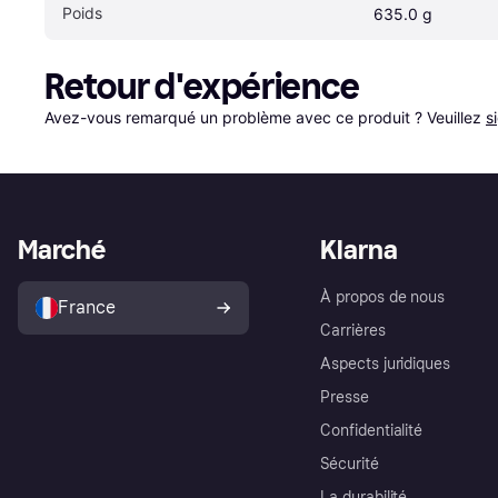
Poids
635.0 g
Retour d'expérience
Avez-vous remarqué un problème avec ce produit ? Veuillez 
s
Marché
Klarna
À propos de nous
France
Carrières
Aspects juridiques
Presse
Confidentialité
Sécurité
La durabilité