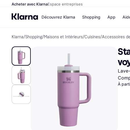
Acheter avec Klarna
Espace entreprises
Découvrez Klarna
Shopping
App
Aid
Klarna
/
Shopping
/
Maisons et Intérieurs
/
Cuisines
/
Accessoires de
Options de paiem
Magasins
Toutes les options d
Cdiscoun
St
paiement
Airbnb
Payer maintenant
Booking.
vo
Paiement en 3 fois
Temu
Paiement à 30 jours
JD Sport
Lave-
Klarna sur Apple Pa
Compa
À part
Voir tous les