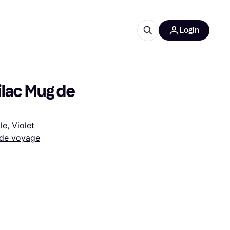
Login
lus d'informations
de bureau
u'est-ce que Klarna?
lac Mug de 
e, Violet
de voyage
catégories