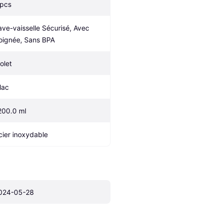
 pcs
ave-vaisselle Sécurisé, Avec 
oignée, Sans BPA
olet
lac
200.0 ml
cier inoxydable
024-05-28