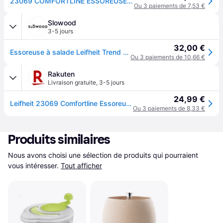
23069 COMFORTLINE ESSOREUSE A SALADE A MANIVELLE VERT
Ou 3 paiements de 7,53 €
Slowood
3-5 jours
32,00 €
Essoreuse à salade Leifheit Trend - Blanc
Ou 3 paiements de 10,66 €
Rakuten
Livraison gratuite
,
3-5 jours
24,99 €
Leifheit 23069 Comfortline Essoreuse À Salade À Manivelle Vert
Ou 3 paiements de 8,33 €
Produits similaires
Nous avons choisi une sélection de produits qui pourraient 
vous intéresser.
Tout afficher