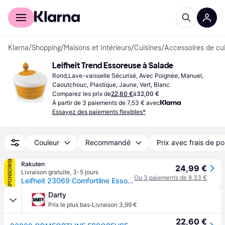
Acheter avec Klarna
Espace entreprises
Klarna
/
Shopping
/
Maisons et Intérieurs
/
Cuisines
/
Accessoires de cu
Leifheit Trend Essoreuse à Salade
Rond,Lave-vaisselle Sécurisé, Avec Poignée, Manuel, 
Caoutchouc, Plastique, Jaune, Vert, Blanc
Comparez les prix de
22,60 €
à
32,00 €
À partir de 3 paiements de 7,53 € avec
Essayez des paiements flexibles*
Couleur
Recommandé
Prix avec frais de po
SPONSORISÉ
Rakuten
24,99 €
Livraison gratuite
,
3-5 jours
Ou 3 paiements de 8,33 €
Leifheit 23069 Comfortline Essoreuse À Salade À Manivelle Vert
Darty
·
Prix le plus bas
Livraison 3,99 €
22,60 €