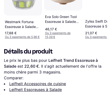
Eva Solo Green Tool
Zyliss Swift Dr
Essoreuse à Salade
Westmark Fortuna
Essoreuse à S
24cm
Essoreuse à Salade
46,17 €
26cm
26cm
17,88 €
21,07 €
Ou 3 paiements de
Ou 3 paiements de 5,96 €
15,39 €
Ou 3 paiements d
Détails du produit
Le prix le plus bas pour 
Leifheit Trend Essoreuse à 
Salade
 est 
22,60 €
. Il s'agit actuellement de l'offre la 
moins chère parmi 
3
 magasins.
Comparer:
Leifheit Accessoires de cuisine
Leifheit Essoreuses à Salade