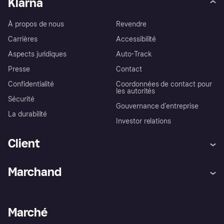
Klarna
À propos de nous
Revendre
Carrières
Accessibilité
Aspects juridiques
Auto-Track
Presse
Contact
Confidentialité
Coordonnées de contact pour
les autorités
Sécurité
Gouvernance d’entreprise
La durabilité
Investor relations
Client
Aide
Réclamations
Marchand
Login
Protection contre la fraude
Support Marchand
Portail développeurs
L'appli shopping de Klarna
Paramètres de confidentialité
Portail Marchand
Statut opérationnel
Marché
Explorez les magasins
Votre droit de rétractation
Vendre avec Klarna
Plateformes et partenaires