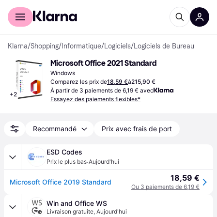
Acheter avec Klarna
Espace entreprises
Klarna
/
Shopping
/
Informatique
/
Logiciels
/
Logiciels de Bureau
Microsoft Office 2021 Standard
Windows
Comparez les prix de
18,59 €
à
215,90 €
À partir de 3 paiements de 6,19 € avec
+
2
Essayez des paiements flexibles*
Recommandé
Prix avec frais de port
ESD Codes
·
Prix le plus bas
Aujourd'hui
18,59 €
Microsoft Office 2019 Standard
Ou 3 paiements de 6,19 €
Win and Office WS
Livraison gratuite
,
Aujourd'hui