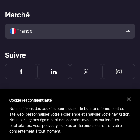
Support Marchand
Portail développeurs
L'appli shopping de Klarna
Paramètres de confidentialité
Portail Marchand
Statut opérationnel
Marché
Explorez les magasins
Votre droit de rétractation
Vendre avec Klarna
Plateformes et partenaires
Politique de protection de
l’acheteur Klarna
France
Suivre
Cookies et confidentialité
Nous utilisons des cookies pour assurer le bon fonctionnement du
site web, personnaliser votre expérience et analyser votre navigation.
Nous partageons également des données avec nos partenaires
publicitaires. Vous pouvez gérer vos préférences ou retirer votre
consentement à tout moment.