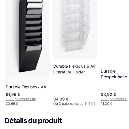
Durable Flexiplus 6 A4
Durable
Literature Holder
Prospekthalter
Flexiplus 6 A4
Durable Flexiboxx A4
247 x 745 mm
61,99 €
33,92 €
34,99 €
Ou 3 paiements de
Ou 3 paiements 
20,66 €
Ou 3 paiements de 11,66 €
11,30 €
Détails du produit