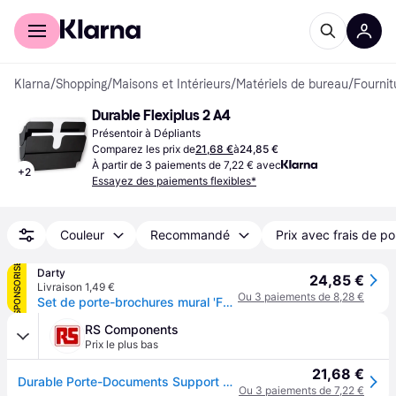
Acheter avec Klarna
Espace entreprises
Klarna
/
Shopping
/
Maisons et Intérieurs
/
Matériels de bureau
/
Fournit
Durable Flexiplus 2 A4
Présentoir à Dépliants
Comparez les prix de
21,68 €
à
24,85 €
À partir de 3 paiements de 7,22 € avec
+
2
Essayez des paiements flexibles*
Couleur
Recommandé
Prix avec frais de po
SPONSORISÉ
Darty
24,85 €
Livraison 1,49 €
Ou 3 paiements de 8,28 €
Set de porte-brochures mural 'FLEXIPLUS 2', A4
RS Components
Prix le plus bas
21,68 €
Durable Porte-Documents Support de documents, coloris Clair Plastique
Ou 3 paiements de 7,22 €