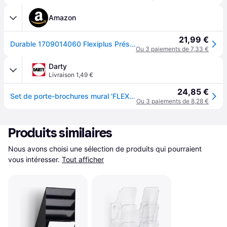
Amazon
21,99 €
Durable 1709014060 Flexiplus Présentoir Mural Composé de 2 Corbeilles Format A4 Paysage Coloris Noir
Ou 3 paiements de 7,33 €
Darty
Livraison 1,49 €
24,85 €
Set de porte-brochures mural 'FLEXIPLUS 2', A4
Ou 3 paiements de 8,28 €
Produits similaires
Nous avons choisi une sélection de produits qui pourraient 
vous intéresser.
Tout afficher