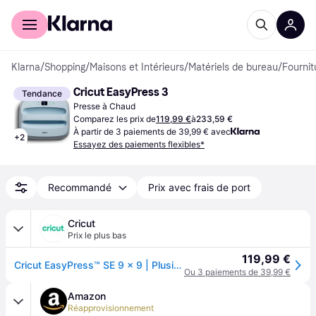
Acheter avec Klarna
Espace entreprises
Klarna
/
Shopping
/
Maisons et Intérieurs
/
Matériels de bureau
/
Fournit
Cricut EasyPress 3
Tendance
Presse à Chaud
Comparez les prix de
119,99 €
à
233,59 €
À partir de 3 paiements de 39,99 € avec
+
2
Essayez des paiements flexibles*
Recommandé
Prix avec frais de port
Cricut
Prix le plus bas
119,99 €
Cricut EasyPress™ SE 9 x 9 | Plusieurs Couleurs
Ou 3 paiements de 39,99 €
Amazon
Réapprovisionnement