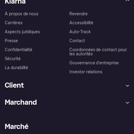
Klarna
À propos de nous
Revendre
Carrières
Accessibilité
Aspects juridiques
Auto-Track
Presse
Contact
Confidentialité
Coordonnées de contact pour
les autorités
Sécurité
Gouvernance d’entreprise
La durabilité
Investor relations
Client
Aide
Réclamations
Marchand
Login
Protection contre la fraude
Support Marchand
Portail développeurs
L'appli shopping de Klarna
Paramètres de confidentialité
Portail Marchand
Statut opérationnel
Marché
Explorez les magasins
Votre droit de rétractation
Vendre avec Klarna
Plateformes et partenaires
Politique de protection de