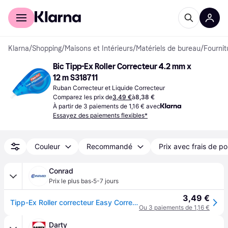
Acheter avec Klarna
Espace entreprises
Klarna
/
Shopping
/
Maisons et Intérieurs
/
Matériels de bureau
/
Fournit
Bic Tipp-Ex Roller Correcteur 4.2 mm x 
12 m S318711
Ruban Correcteur et Liquide Correcteur
Comparez les prix de
3,49 €
à
8,38 €
À partir de 3 paiements de 1,16 € avec
Essayez des paiements flexibles*
Couleur
Recommandé
Prix avec frais de po
Conrad
·
Prix le plus bas
5-7 jours
3,49 €
Tipp-Ex Roller correcteur Easy Correct 4.2 mm blanc 12 m 1 pc(s)
Ou 3 paiements de 1,16 €
Darty