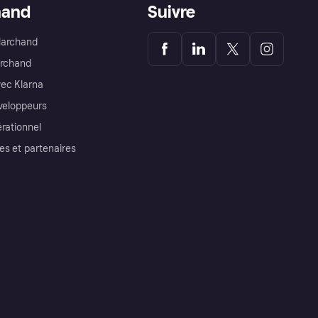
hand
Suivre
Marchand
archand
ec Klarna
éveloppeurs
érationnel
es et partenaires