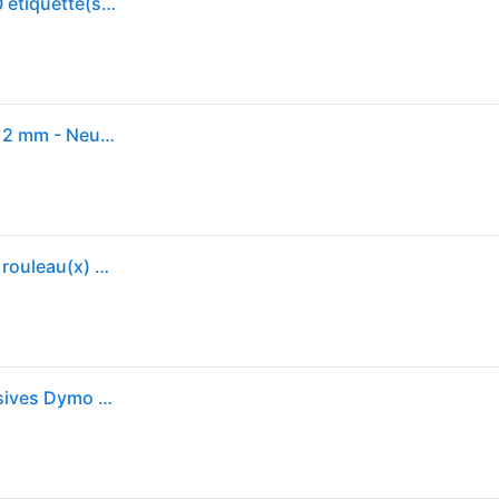
DYMO LabelWriter - Noir sur blanc - 12 x 50 mm 220 étiquette(s) (1 rouleau(x) x 220 étiquettes pour dossiers suspendus - pour DYMO LabelWriter
DYMO 220 Etiquettes pour dossier suspendu 50 x 12 mm - Neuf - Noir
LabelWriter - Blanc - 50 x 12 mm 220 étiquette(s) (1 rouleau(x) x 220 étiquettes pour dossiers suspendus - pour DYMO LabelWriter 310, 315, 320, 330,
220 Etiquettes pour dossiers et classeurs LW adhesives Dymo 50mm x 12 mm (99017)