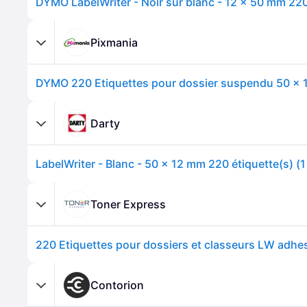
Pixmania
Darty
Toner Express
Contorion