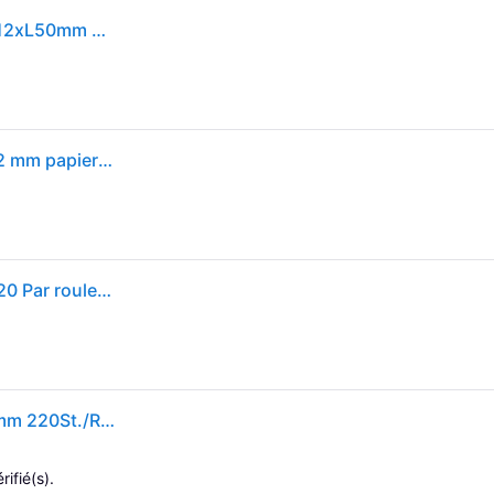
Étiquette approprié pour DYMO LabelWriter blanc B12xL50mm 220pcs/roul. DYMO - Blanc
DYMO Rouleau détiquettes 99017 S0722460 50 x 12 mm papier blanc 220 pc(s) fixation permanente Etiquette pour dossiers suspendus
Dymo Rouleau étiquette Blanc Noir 50 mm 50 mm 220 Par rouleau
Etikett geeignet f.DYMO LabelWriter, weiß B12xL50mm 220St./RL DYMO
rifié(s).