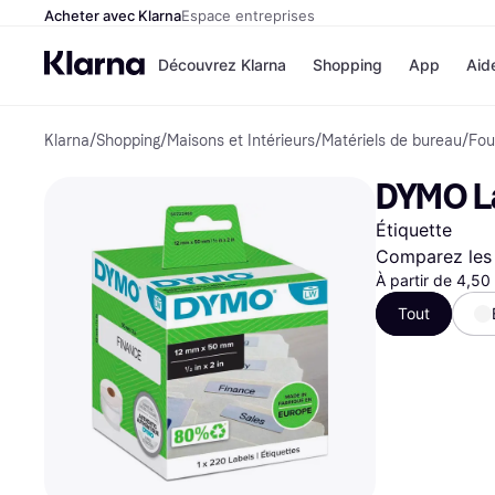
Acheter avec Klarna
Espace entreprises
Découvrez Klarna
Shopping
App
Aid
Klarna
/
Shopping
/
Maisons et Intérieurs
/
Matériels de bureau
/
Fou
Options de paiem
Magasins
Toutes les options d
Cdiscoun
DYMO La
paiement
Airbnb
Payer maintenant
Booking.
Étiquette
Paiement en 3 fois
Temu
Paiement à 30 jours
JD Sport
Comparez les 
Klarna sur Apple Pa
À partir de 4,50
Tout
Voir tous les