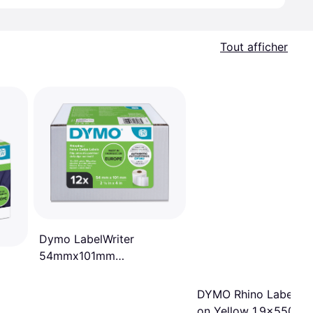
Tout afficher
Dymo LabelWriter
54mmx101mm
Shipping/Name Badge
Labels White 12 Rolls x
DYMO Rhino Label Bl
220 Labels
on Yellow 1.9x550cm