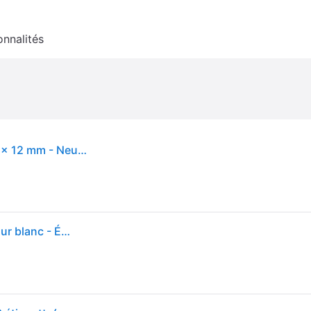
onnalités
DYMO 220 Etiquettes pour dossier suspendu 50 x 12 mm - Neuf - Noir
Dymo 99017 (S0722460) - (12 mm x 50 mm) - Noir sur blanc - Étiquette