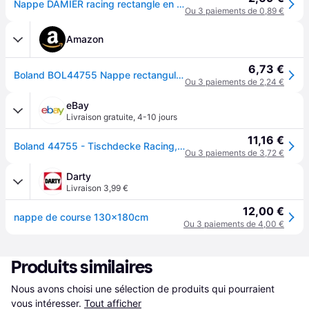
Nappe DAMIER racing rectangle en plastique
Ou 3 paiements de 0,89 €
Amazon
6,73 €
Boland BOL44755 Nappe rectangulaire en plastique Motif drapeau à damiers
Ou 3 paiements de 2,24 €
eBay
Livraison gratuite
,
4-10 jours
11,16 €
Boland 44755 - Tischdecke Racing, Größe 130 X 180 Cm, Rennfahrer, Zielflagge, Ti
Ou 3 paiements de 3,72 €
Darty
Livraison 3,99 €
12,00 €
nappe de course 130x180cm
Ou 3 paiements de 4,00 €
Produits similaires
Nous avons choisi une sélection de produits qui pourraient 
vous intéresser.
Tout afficher