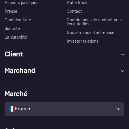
Aspects juridiques
Auto-Track
Presse
Contact
Confidentialité
Coordonnées de contact pour
les autorités
Sécurité
Gouvernance d’entreprise
La durabilité
Investor relations
Client
Aide
Réclamations
Marchand
Login
Protection contre la fraude
Support Marchand
Portail développeurs
L'appli shopping de Klarna
Paramètres de confidentialité
Portail Marchand
Statut opérationnel
Marché
Explorez les magasins
Votre droit de rétractation
Vendre avec Klarna
Plateformes et partenaires
Politique de protection de
l’acheteur Klarna
France