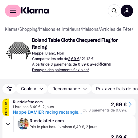
Acheter avec Klarna
Espace entreprises
Klarna
/
Shopping
/
Maisons et Intérieurs
/
Maisons
/
Articles de Fête
/
N
Boland Table Cloths Chequered Flag for 
Racing
Nappe, Blanc, Noir
Comparez les prix de
2,69 €
à
21,12 €
À partir de 3 paiements de 0,89 € avec
Essayez des paiements flexibles*
Couleur
Recommandé
Prix avec frais de po
SPONSORISÉ
Ruedelafete.com
2,69 €
Livraison 6,49 €
,
2 jours
Ou 3 paiements de 0,89 €
Nappe DAMIER racing rectangle en plastique
Ruedelafete.com
·
Prix le plus bas
Livraison 6,49 €
,
2 jours
2,69 €