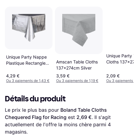
Unique Party T
Unique Party Nappe
Cloths 137x2
Amscan Table Cloths
Plastique Rectangle
137x274cm Silver
2.74m Argent
4,29 €
3,59 €
2,09 €
Ou 3 paiements de 1,43 €
Ou 3 paiements de 1,19 €
Ou 3 paiements d
Détails du produit
Le prix le plus bas pour 
Boland Table Cloths 
Chequered Flag for Racing
 est 
2,69 €
. Il s'agit 
actuellement de l'offre la moins chère parmi 
4
magasins.