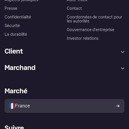
Presse
Contact
Confidentialité
Coordonnées de contact pour
les autorités
Sécurité
Gouvernance d’entreprise
La durabilité
Investor relations
Client
Aide
Réclamations
Marchand
Login
Protection contre la fraude
Support Marchand
Portail développeurs
L'appli shopping de Klarna
Paramètres de confidentialité
Portail Marchand
Statut opérationnel
Marché
Explorez les magasins
Votre droit de rétractation
Vendre avec Klarna
Plateformes et partenaires
Politique de protection de
l’acheteur Klarna
France
Suivre