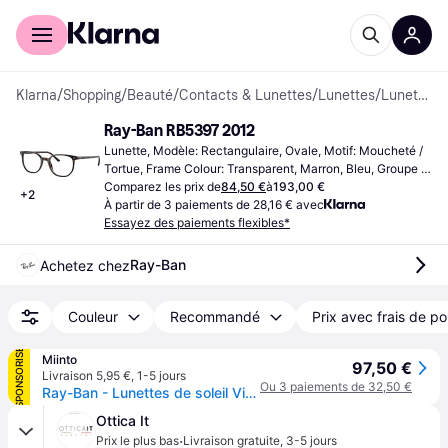
Acheter avec Klarna
Espace entreprises
Klarna
/
Shopping
/
Beauté
/
Contacts & Lunettes
/
Lunettes
/
Lunettes
Ray-Ban RB5397 2012
Lunette, Modèle: Rectangulaire, Ovale, Motif: Moucheté / 
Tortue, Frame Colour: Transparent, Marron, Bleu, Groupe 
Cible: Adulte, Unisexe, Homme, Matériau du Cadre: 
Comparez les prix de
84,50 €
à
193,00 €
+
2
Plastique, Acétate
À partir de 3 paiements de 28,16 € avec
Essayez des paiements flexibles*
Ray-Ban
Achetez chez
Couleur
Recommandé
Prix avec frais de po
SPONSORISÉ
Miinto
97,50 €
Livraison 5,95 €
,
1-5 jours
Ou 3 paiements de 32,50 €
Ray-Ban - Lunettes de soleil Vista - unisex - Accessoires - Brun - Taille: 50 MM
Ottica It
·
Prix le plus bas
Livraison gratuite
,
3-5 jours