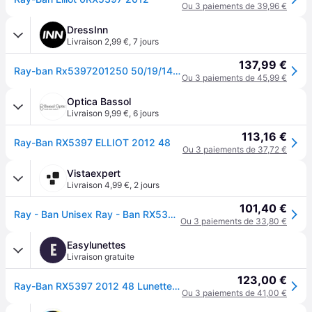
Ou 3 paiements de 39,96 €
DressInn
Livraison 2,99 €
,
7 jours
137,99 €
Ray-ban Rx5397201250 50/19/145 Glasses Marron
Ou 3 paiements de 45,99 €
Optica Bassol
Livraison 9,99 €
,
6 jours
113,16 €
Ray-Ban RX5397 ELLIOT 2012 48
Ou 3 paiements de 37,72 €
Vistaexpert
Livraison 4,99 €
,
2 jours
101,40 €
Ray - Ban Unisex Ray - Ban RX5397 ELLIOT 2012 Montures optiques Acétate Tortue Géométrique Normale
Ou 3 paiements de 33,80 €
Easylunettes
E
Livraison gratuite
123,00 €
Ray-Ban RX5397 2012 48 Lunettes De Vue Homme Ecailléesshell
Ou 3 paiements de 41,00 €