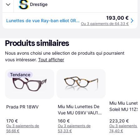
Drestige
193,00 €
Lunettes de vue Ray-ban elliot 0RX5397-2012 Adulte unisexe - BROWN
Ou 3 paiements de 64,33 €
Produits similaires
Nous avons choisi une sélection de produits qui pourraient 
vous intéresser.
Tout afficher
Tendance
Miu Miu Lunett
Miu Miu Lunettes De
Prada PR 18WV
Soleil MU 11ZS
Vue MU 09XV VAU1O1
14L08N Hava
Honey Havana
170 €
160 €
223,20 €
Honey
Ou 3 paiements de
Ou 3 paiements de
Ou 3 paiements 
56,66 €
53,33 €
74,40 €