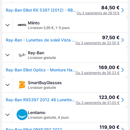
84,50 €
Ray-Ban Elliot RX 5397 (2012) - RB 5397 2012
Ou 3 paiements de 28,16 €
Miinto
Livraison 5,95 €
,
1-5 jours
97,50 €
Ray-Ban - Lunettes de soleil Vista - unisex - Accessoires - Brun - Taille: 50 MM
Ou 3 paiements de 32,50 €
Ray-Ban
Livraison gratuite
169,00 €
Ray-Ban Elliot Optics - Monture Havana Verres Incolore 50-19 polarisés
Ou 3 paiements de 56,33 €
SmartBuyGlasses
Livraison gratuite
123,00 €
Ray-Ban RX5397 2012 48 Lunettes De Vue Homme Ecailléesshell
Ou 3 paiements de 41,00 €
Lentiamo
Livraison gratuite
,
4 jours
119,90 €
Ray-Ban Elliot 0RX5397 2012