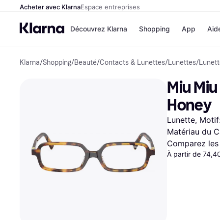
Acheter avec Klarna
Espace entreprises
Découvrez Klarna
Shopping
App
Aid
Klarna
/
Shopping
/
Beauté
/
Contacts & Lunettes
/
Lunettes
/
Lunett
Options de paiem
Magasins
Toutes les options d
Cdiscoun
Miu Miu
paiement
Airbnb
Payer maintenant
Booking.
Honey
Paiement en 3 fois
Temu
Paiement à 30 jours
JD Sport
Lunette, Moti
Klarna sur Apple Pa
Matériau du C
Comparez les 
Voir tous les
À partir de 74,4