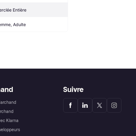
erclée Entière
emme, Adulte
hand
Suivre
Marchand
archand
ec Klarna
éveloppeurs