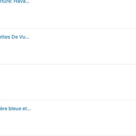
Miu Miu Femme Sunglass MU 11ZS - Couleur du Monture: Havana Miel, Couleur de Lentille: Clear Blue-Violet Light Filter
Miu Miu MU11ZS 14L08N Bleues-Light Block 51 Lunettes De Vue Femme Ecailléesshell
Miu Miu Eyewear Lunettes brunes à verres anti-lumière bleue et à logos - Regard