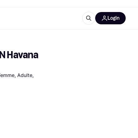
Login
lus d'informations
de bureau
u'est-ce que Klarna?
N Havana 
Femme, Adulte, 
catégories