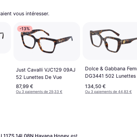
aient vous intéresser.
-13%
Dolce & Gabbana Fe
Just Cavalli VJC129 09AJ
DG3441 502 Lunettes
52 Lunettes De Vue
Vue
87,99 €
134,50 €
Ou 3 paiements de 29,33 €
Ou 3 paiements de 44,83 €
 MU 11ZS 14L08N Havana Honey
 est 