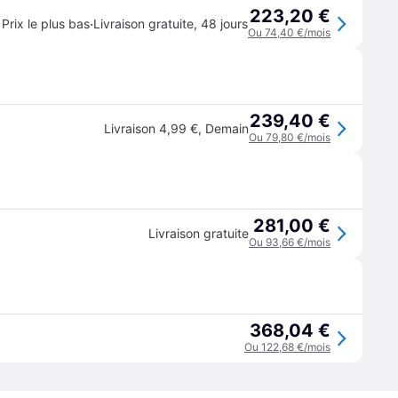
223,20 €
·
Prix le plus bas
Livraison gratuite
,
48 jours
Ou 74,40 €/mois
239,40 €
Livraison 4,99 €
,
Demain
Ou 79,80 €/mois
281,00 €
Livraison gratuite
Ou 93,66 €/mois
368,04 €
Ou 122,68 €/mois