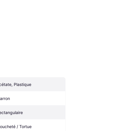
cétate, Plastique
arron
ectangulaire
oucheté / Tortue