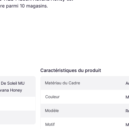
ère parmi 
10
 magasins.
Caractéristiques du produit
Matériau du Cadre
De Soleil MU 
A
vana Honey
Couleur
M
Modèle
R
Motif
M