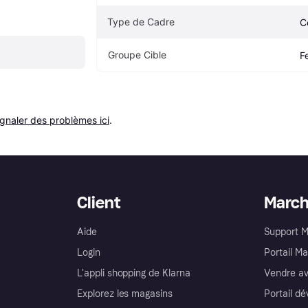
Type de Cadre
C
Groupe Cible
F
ignaler des problèmes ici
.
Client
Marc
Aide
Support 
Login
Portail M
L'appli shopping de Klarna
Vendre av
Explorez les magasins
Portail d