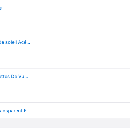
e
Miu Miu Femme Miu Miu MU 11ZS 14L08N Lunettes de soleil Acétate Tortue Transparent Carré Normale
Miu Miu MU11ZS 14L08N Bleues-Light Block 51 Lunettes De Vue Femme Ecailléesshell
Lunettes de vue Miu Miu Mu11 Z 14 L08 N Marron/Transparent Femme