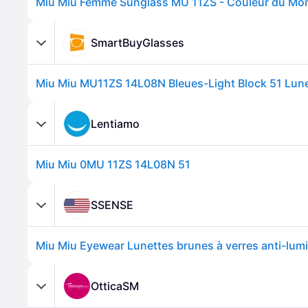
SmartBuyGlasses
Lentiamo
Miu Miu 0MU 11ZS 14L08N 51
SSENSE
OtticaSM