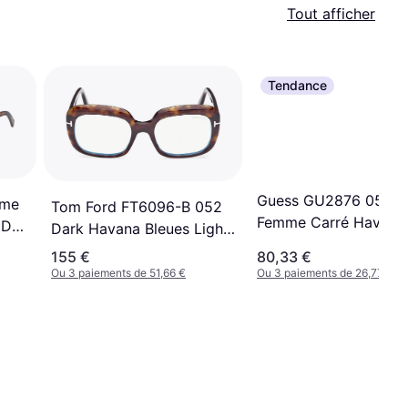
Tout afficher
Tendance
Guess GU2876 052
mme
Tom Ford FT6096-B 052
Femme Carré Havana
 De
Dark Havana Bleues Light
Block 53 Lunettes De Vue
155 €
80,33 €
Femme
Ou 3 paiements de 51,66 €
Ou 3 paiements de 26,77 €