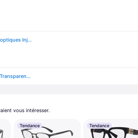
Ray - Ban Unisex Ray - Ban RX8903 5262 Montures optiques Injecté Bleu Transparent Carré Normale
Ray-Ban RX8903 5244 55 Lunettes De Vue Homme Transparentes
aient vous intéresser.
Tendance
Tendance