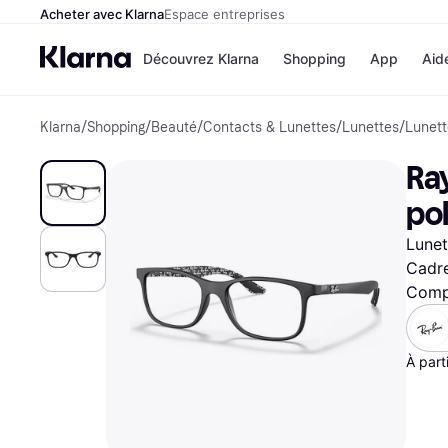
Acheter avec Klarna
Espace entreprises
Découvrez Klarna
Shopping
App
Aid
Klarna
/
Shopping
/
Beauté
/
Contacts & Lunettes
/
Lunettes
/
Lunett
Options de paiem
Magasins
Toutes les options d
Cdiscoun
Ra
paiement
Airbnb
Payer maintenant
Booking.
pol
Paiement en 3 fois
Temu
Paiement à 30 jours
JD Sport
Lunet
Klarna sur Apple Pa
Cadre
Compa
Voir tous les
À part