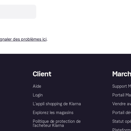
ignaler des problèmes ici
.
Client
Marc
Aide
Support 
Login
Portail M
L'appli shopping de Klarna
Vendre av
Explorez les magasins
Portail d
Politique de protection de
Statut op
l’acheteur Klarna
Plateform