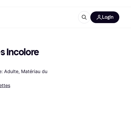
Login
lus d'informations
de bureau
u'est-ce que Klarna?
 Incolore 
: Adulte, Matériau du 
ettes
catégories