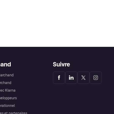
hand
Suivre
Marchand
archand
ec Klarna
éveloppeurs
érationnel
es et partenaires