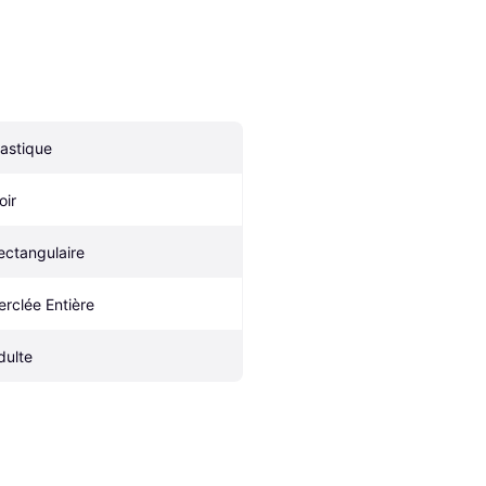
lastique
oir
ectangulaire
erclée Entière
dulte