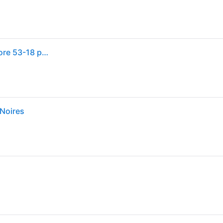
Ray-Ban Rb8903 Optics - Monture Noir Verres Incolore 53-18 polarisés
Noires