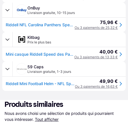
OnBuy
Livraison gratuite
,
10-15 jours
75,96 €
Riddell NFL Carolina Panthers Speed ??Mini Casque
Ou 3 paiements de 25,32 €
Kitbag
Prix le plus bas
40,00 €
Mini casque Riddell Speed des Panthers de la Caroline
Ou 3 paiements de 13,33 €
59 Caps
Livraison gratuite
,
1-3 jours
49,90 €
Riddell Mini Football Helm - NFL Speed Carolina Panthers
Ou 3 paiements de 16,63 €
Produits similaires
Nous avons choisi une sélection de produits qui pourraient 
vous intéresser.
Tout afficher