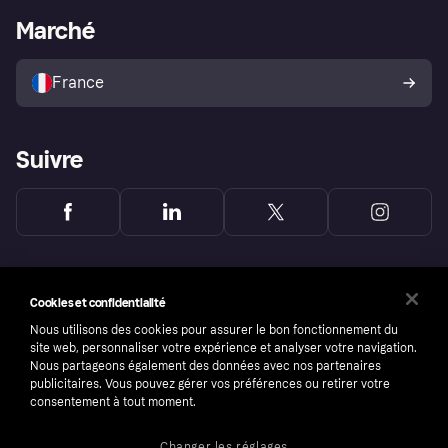
Portail Marchand
Statut opérationnel
Marché
Explorez les magasins
Votre droit de rétractation
Vendre avec Klarna
Plateformes et partenaires
Politique de protection de
l’acheteur Klarna
France
Suivre
Cookies et confidentialité
Nous utilisons des cookies pour assurer le bon fonctionnement du
site web, personnaliser votre expérience et analyser votre navigation.
Nous partageons également des données avec nos partenaires
publicitaires. Vous pouvez gérer vos préférences ou retirer votre
consentement à tout moment.
Changer les réglages