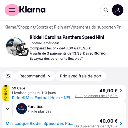
Acheter avec Klarna
Espace entreprises
Klarna
/
Shopping
/
Sports et Plein air
/
Vêtements de supporter
/
Produits pour fans de sport
Riddell Carolina Panthers Speed Mini
Football américain
Comparez les prix de
40,00 €
à
75,96 €
À partir de 3 paiements de 13,33 € avec
Essayez des paiements flexibles*
Recommandé
Prix avec frais de port
SPONSORISÉ
59 Caps
49,90 €
Livraison gratuite
,
1-3 jours
Ou 3 paiements de 16,63 €
Riddell Mini Football Helm - NFL Speed Carolina Panthers
Fanatics
Prix le plus bas
40,00 €
Mini casque Riddell Speed des Panthers de la Caroline
Ou 3 paiements de 13,33 €