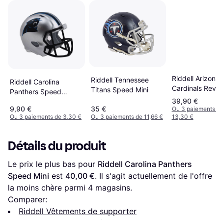
Riddell Arizona
Riddell Tennessee
Riddell Carolina
Cardinals Revo
Titans Speed Mini
Panthers Speed
Speed Mini
39,90 €
Pocket Pro Helmet
9,90 €
35 €
Ou 3 paiements 
Ou 3 paiements de 3,30 €
Ou 3 paiements de 11,66 €
13,30 €
Détails du produit
Le prix le plus bas pour 
Riddell Carolina Panthers 
Speed Mini
 est 
40,00 €
. Il s'agit actuellement de l'offre 
la moins chère parmi 
4
 magasins.
Comparer:
Riddell Vêtements de supporter