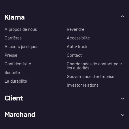
Klarna
À propos de nous
Revendre
Carrières
Accessibilité
Aspects juridiques
Auto-Track
Presse
Contact
Confidentialité
Coordonnées de contact pour
les autorités
Sécurité
Gouvernance d’entreprise
La durabilité
Investor relations
Client
Aide
Réclamations
Marchand
Login
Protection contre la fraude
Support Marchand
Portail développeurs
L'appli shopping de Klarna
Paramètres de confidentialité