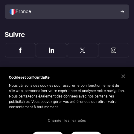
Vendre avec Klarna
Plateformes et partenaires
Politique de protection de
l’acheteur Klarna
France
Suivre
Cookies et confidentialité
Nous utilisons des cookies pour assurer le bon fonctionnement du
site web, personnaliser votre expérience et analyser votre navigation.
Nous partageons également des données avec nos partenaires
publicitaires. Vous pouvez gérer vos préférences ou retirer votre
consentement à tout moment.
Changer les réglages
Copyright © 2005-2026 Klarna Bank AB (publ). Headquarters: Stockholm, Sweden. All
rights reserved. Klarna Bank AB (publ). Sveavägen 46, 111 34 Stockholm. Organization
number: 556737-0431