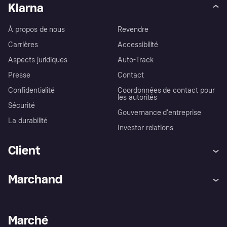
Klarna
À propos de nous
Revendre
Carrières
Accessibilité
Aspects juridiques
Auto-Track
Presse
Contact
Confidentialité
Coordonnées de contact pour
les autorités
Sécurité
Gouvernance d’entreprise
La durabilité
Investor relations
Client
Aide
Réclamations
Marchand
Login
Protection contre la fraude
Support Marchand
Portail développeurs
L'appli shopping de Klarna
Paramètres de confidentialité
Portail Marchand
Statut opérationnel
Marché
Explorez les magasins
Votre droit de rétractation