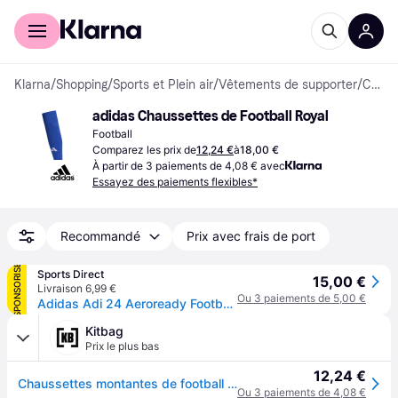
Acheter avec Klarna
Espace entreprises
Klarna
/
Shopping
/
Sports et Plein air
/
Vêtements de supporter
/
Chaussettes
adidas Chaussettes de Football Royal
Football
Comparez les prix de
12,24 €
à
18,00 €
À partir de 3 paiements de 4,08 € avec
Essayez des paiements flexibles*
Recommandé
Prix avec frais de port
SPONSORISÉ
Sports Direct
15,00 €
Livraison 6,99 €
Ou 3 paiements de 5,00 €
Adidas Adi 24 Aeroready Football Socks Juniors - Équipe Bleu Royal
Kitbag
Prix le plus bas
12,24 €
Chaussettes montantes de football adidas 24 AEROREADY - Bleu Royal
Ou 3 paiements de 4,08 €